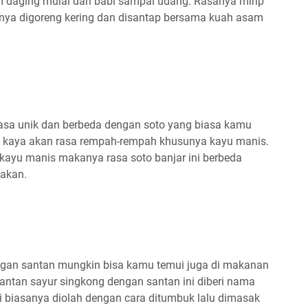
 daging mulai dari babi sampai udang. Rasanya mirip
nya digoreng kering dan disantap bersama kuah asam
 rasa unik dan berbeda dengan soto yang biasa kamu
i kaya akan rasa rempah-rempah khusunya kayu manis.
ayu manis makanya rasa soto banjar ini berbeda
akan.
gan santan mungkin bisa kamu temui juga di makanan
antan sayur singkong dengan santan ini diberi nama
i biasanya diolah dengan cara ditumbuk lalu dimasak