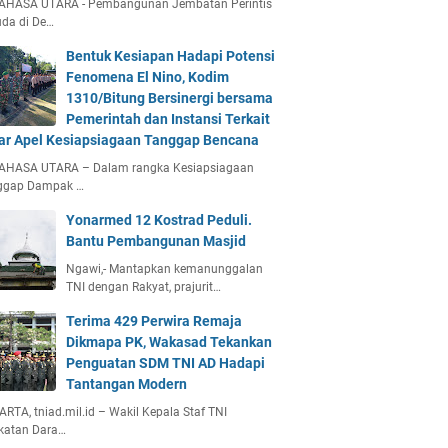
AHASA UTARA - Pembangunan Jembatan Perintis
da di De…
Bentuk Kesiapan Hadapi Potensi
Fenomena El Nino, Kodim
1310/Bitung Bersinergi bersama
Pemerintah dan Instansi Terkait
ar Apel Kesiapsiagaan Tanggap Bencana
AHASA UTARA – Dalam rangka Kesiapsiagaan
ggap Dampak …
Yonarmed 12 Kostrad Peduli.
Bantu Pembangunan Masjid
Ngawi,- Mantapkan kemanunggalan
TNI dengan Rakyat, prajurit…
Terima 429 Perwira Remaja
Dikmapa PK, Wakasad Tekankan
Penguatan SDM TNI AD Hadapi
Tantangan Modern
RTA, tniad.mil.id – Wakil Kepala Staf TNI
katan Dara…