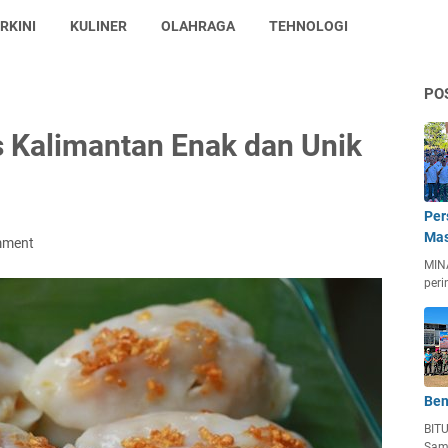
RKINI
KULINER
OLAHRAGA
TEHNOLOGI
PO
 Kalimantan Enak dan Unik
Per
Mas
mment
MIN
peri
Ben
BIT
Sam