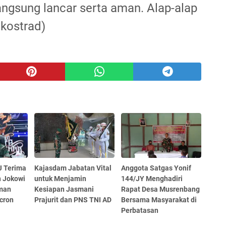
langsung lancar serta aman. Alap-alap
nkostrad)
J Terima
Kajasdam Jabatan Vital
Anggota Satgas Yonif
n Jokowi
untuk Menjamin
144/JY Menghadiri
man
Kesiapan Jasmani
Rapat Desa Musrenbang
cron
Prajurit dan PNS TNI AD
Bersama Masyarakat di
Perbatasan