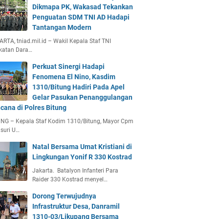
Dikmapa PK, Wakasad Tekankan
Penguatan SDM TNI AD Hadapi
Tantangan Modern
RTA, tniad.mil.id – Wakil Kepala Staf TNI
katan Dara…
Perkuat Sinergi Hadapi
Fenomena El Nino, Kasdim
1310/Bitung Hadiri Pada Apel
Gelar Pasukan Penanggulangan
cana di Polres Bitung
UNG – Kepala Staf Kodim 1310/Bitung, Mayor Cpm
suri U…
Natal Bersama Umat Kristiani di
Lingkungan Yonif R 330 Kostrad
Jakarta. Batalyon Infanteri Para
Raider 330 Kostrad menyel…
Dorong Terwujudnya
Infrastruktur Desa, Danramil
1310-03/Likupang Bersama