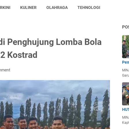
RKINI
KULINER
OLAHRAGA
TEHNOLOGI
PO
di Penghujung Lomba Bola
2 Kostrad
Pen
mment
MIN
Garu
HUT
MIN
Kapt