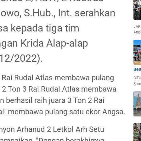
owo, S.Hub., Int. serahkan
a kepada tiga tim
JAKA
Ang
gan Krida Alap-alap
12/2022).
Ben
 1 Rai Rudal Atlas membawa pulang
BIT
Sam
ra 2 Ton 3 Rai Rudal Atlas membawa
 berhasil raih juara 3 Ton 2 Rai
ll membawa pulang satu ekor Angsa.
yon Arhanud 2 Letkol Arh Setu
yampaikan, "Dengan berakhirnya