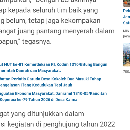
rap kepada seluruh tim baik yang
Pel
Jem
ang belum, tetap jaga kekompakan
Sat
ngat juang pantang menyerah dalam
MIN
pem
apun," tegasnya.
but HUT ke-81 Kemerdekaan RI, Kodim 1310/Bitung Bangun
erintah Daerah dan Masyarakat.
700
mbatan Perintis Garuda Desa Kokoleh Dua Masuki Tahap
engelasan Tiang Kedudukan Tepi Jauh
enguatan Ekonomi Masyarakat, Danramil 1310-05/Kauditan
Koperasi ke-79 Tahun 2026 di Desa Kaima
gat yang ditunjukkan dalam
si kegiatan di penghujung tahun 2022