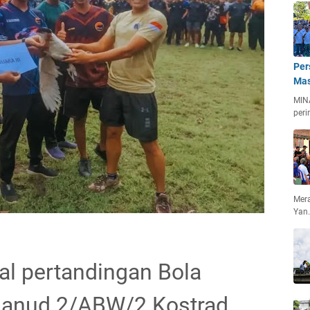
Per
Mas
MIN
peri
Mera
Yan
inal pertandingan Bola
hanud 2/ABW/2 Kostrad