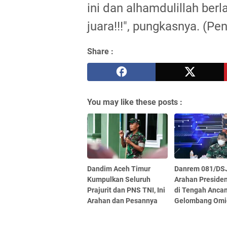
ini dan alhamdulillah ber
juara!!!", pungkasnya. (Pe
Share :
You may like these posts :
Dandim Aceh Timur
Danrem 081/DS
Kumpulkan Seluruh
Arahan Preside
Prajurit dan PNS TNI, Ini
di Tengah Anca
Arahan dan Pesannya
Gelombang Omi