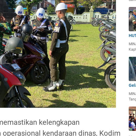
HUT
MIN
Kapt
Gel
MIN
Tan
memastikan kelengkapan
n operasional kendaraan dinas, Kodim