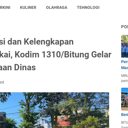
RKINI
KULINER
OLAHRAGA
TEHNOLOGI
PO
si dan Kelengkapan
ai, Kodim 1310/Bitung Gelar
Per
aan Dinas
Mas
MIN
peri
ent
Ben
BIT
Sam