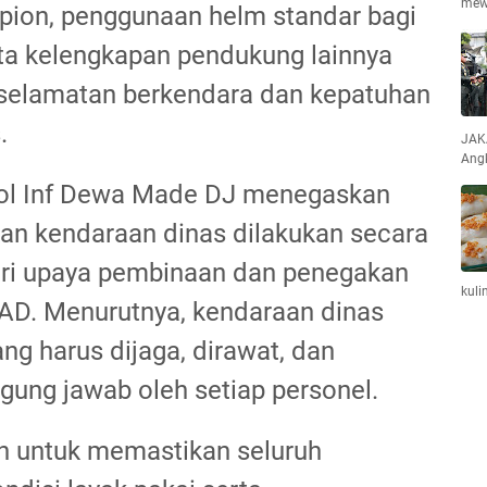
mew
spion, penggunaan helm standar bagi
ta kelengkapan pendukung lainnya
eselamatan berkendara dan kepatuhan
.
JAKA
Ang
ol Inf Dewa Made DJ menegaskan
an kendaraan dinas dilakukan secara
ari upaya pembinaan dan penegakan
kuli
I AD. Menurutnya, kendaraan dinas
g harus dijaga, dirawat, dan
gung jawab oleh setiap personel.
an untuk memastikan seluruh