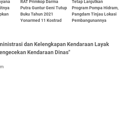
ayana
RAT Primkop Darma
Tetap Lanjutkan
itnya
Putra Guntur Geni Tutup
Program Pompa Hidram,
apkan
Buku Tahun 2021
Pangdam Tinjau Lokasi
Yonarmed 11 Kostrad
Pembangunannya
ministrasi dan Kelengkapan Kendaraan Layak
Pengecekan Kendaraan Dinas"
om