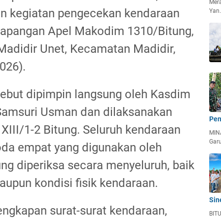
Mera
n kegiatan pengecekan kendaraan
Yan
 Lapangan Apel Makodim 1310/Bitung,
 Madidir Unet, Kecamatan Madidir,
026).
ebut dipimpin langsung oleh Kasdim
Samsuri Usman dan dilaksanakan
Pen
III/1-2 Bitung. Seluruh kendaraan
MIN
Garu
oda empat yang digunakan oleh
ng diperiksa secara menyeluruh, baik
aupun kondisi fisik kendaraan.
Sin
engkapan surat-surat kendaraan,
BITU