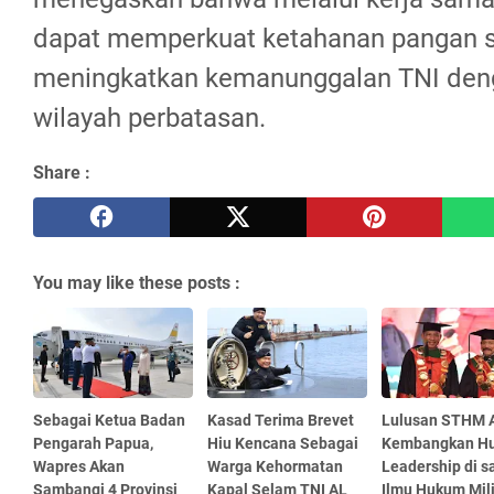
dapat memperkuat ketahanan pangan s
meningkatkan kemanunggalan TNI deng
wilayah perbatasan.
Share :
You may like these posts :
Sebagai Ketua Badan
Kasad Terima Brevet
Lulusan STHM 
Pengarah Papua,
Hiu Kencana Sebagai
Kembangkan H
Wapres Akan
Warga Kehormatan
Leadership di 
Sambangi 4 Provinsi
Kapal Selam TNI AL
Ilmu Hukum Mili