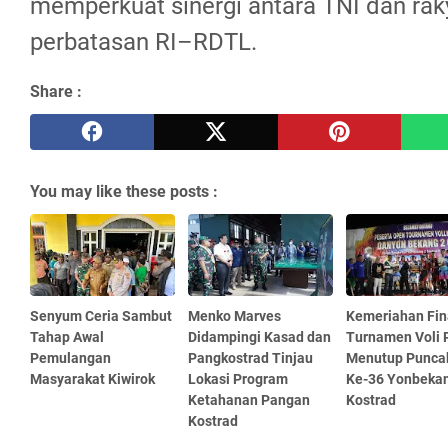
memperkuat sinergi antara TNI dan raky
perbatasan RI–RDTL.
Share :
You may like these posts :
Senyum Ceria Sambut
Menko Marves
Kemeriahan Fin
Tahap Awal
Didampingi Kasad dan
Turnamen Voli 
Pemulangan
Pangkostrad Tinjau
Menutup Punca
Masyarakat Kiwirok
Lokasi Program
Ke-36 Yonbekan
Ketahanan Pangan
Kostrad
Kostrad