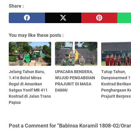
Share :
You may like these posts :
Jelang Tahun Baru,
UPACARA BENDERA,
Tutup Tahun,
1.416 Botol Miras
WUJUD PENGABDIAN
Danyonarmed 1
Ilegal di Amankan
PRAJURIT DI MASA
Kostrad Berikan
Satgas Yonif MR 411
DAMAI
Penghargaan K
Kostrad di Jalan Trans
Prajurit Berpres
Papua
Post a Comment for "Babinsa Koramil 1808-02/Ora