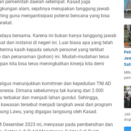
dari pemerintah daerah setempat. Kasad juga
gkungan alam, sejatinya merupakan tanggung jawab
nting guna mengantisipasi potensi bencana yang bisa
rakat.
udaya bersama. Karena ini bukan hanya tanggung jawab
at dan instansi di negeri ini. Luar biasa apa yang telah
rterima kasih kepada seluruh personel yang terlibat
Pel
) dan penanaman (pohon) ini. Mudah-mudahan terus
Jem
pan kita bisa terus meningkatkan kinerja kita demi
Sat
MIN
pem
kaligus menunjukkan komitmen dan kepedulian TNI AD
donesia. Dimana sebelumnya tak kurang dari 2.000
 terbakar dan menjadi lahan gundul. Sehingga,
kawasan tersebut menjadi langkah awal dari program
nung Lawu, yang digagas langsung oleh Kasad.
JAKA
Ang
14 Desember 2023 ini, menyasar pada pembersihan dan