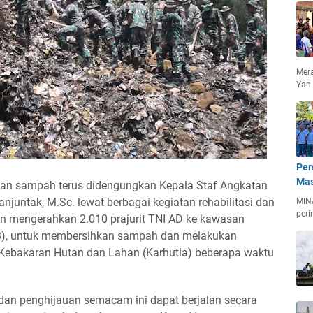
Mera
Yan
Per
Mas
an sampah terus didengungkan Kepala Staf Angkatan
njuntak, M.Sc. lewat berbagai kegiatan rehabilitasi dan
MIN
peri
an mengerahkan 2.010 prajurit TNI AD ke kawasan
), untuk membersihkan sampah dan melakukan
 Kebakaran Hutan dan Lahan (Karhutla) beberapa waktu
an penghijauan semacam ini dapat berjalan secara