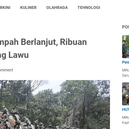
RKINI
KULINER
OLAHRAGA
TEHNOLOGI
PO
pah Berlanjut, Ribuan
ng Lawu
Pen
Comment
MIN
Garu
HUT
MIN
Kapt