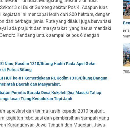
. Sektor 1 di Bukit Mongkrang, Sektor 2 di Bukit
 Sektor 3 di Bukit Gumeng sekitar Pos 4. Adapun luas
 kegiatan ini mencapai lebih dari 200 hektare, dengan
 dari berbagai jenis. Rute yang dilalui juga bervariasi
Ben
ayal ada prajurit dan masyarakat yang harus mendaki
BIT
r Cemoro Kandang untuk sampai ke pos 6 dengan
Sam
El Nino, Kasdim 1310/Bitung Hadiri Pada Apel Gelar
di Polres Bitung
700
but HUT ke-81 Kemerdekaan RI, Kodim 1310/Bitung Bangun
erintah Daerah dan Masyarakat.
mbatan Perintis Garuda Desa Kokoleh Dua Masuki Tahap
engelasan Tiang Kedudukan Tepi Jauh
 apresiasi dan terima kasih kepada 2010 prajurit,
alam kegiatan reboisasi dan pembersihan sampah yang
ayah Karanganyar, Jawa Tengah dan Magetan, Jawa