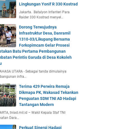
Lingkungan Yonif R 330 Kostrad
Jakarta. Batalyon Infanteri Para
Raider 330 Kostrad menyel…
Dorong Terwujudnya
Infrastruktur Desa, Danramil
1310-03/Likupang Bersama
Forkopimcam Gelar Prosesi
etakan Batu Pertama Pembangunan
batan Perintis Garuda di Desa Kokoleh
u
AHASA UTARA - Sebagai tanda dimulainya
bangunan infra…
Terima 429 Perwira Remaja
Dikmapa PK, Wakasad Tekankan
Penguatan SDM TNI AD Hadapi
Tantangan Modern
RTA, tniad.mil.id – Wakil Kepala Staf TNI
katan Dara…
Perkuat Sinergi Hadapi