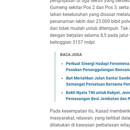
penghijauan di tiga sektor yang berbeda
Gumeng sekitar Pos 2 dan Pos 3, serta
lahan keseluruhan yang disasar melalui
penanaman lebih dari 23.000 bibit pohon
dan tidak mudah untuk ditempuh. Tak 
dengan berjalan selama 8,5 pada jalu
ketinggian 3157 mdpl.
BACA JUGA
Perkuat Sinergi Hadapi Fenomena 
Pasukan Penanggulangan Bencana 
Ikut Meriahkan Jalan Santai Sam
Semangat Persatuan Bersama Pem
Bakti Nyata TNI untuk Rakyat, Je
Pemasangan Besi Jembatan dan P
Pada kesempatan itu, Kasad memberikan
masyarakat, relawan, yang terlibat d
dilakukan di kawasan perbatasan wil