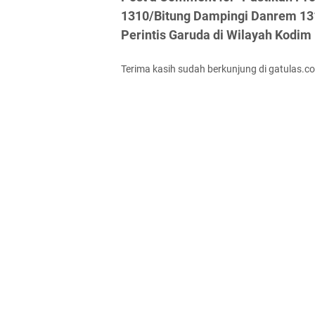
1310/Bitung Dampingi Danrem 13
Perintis Garuda di Wilayah Kodim
Terima kasih sudah berkunjung di gatulas.c