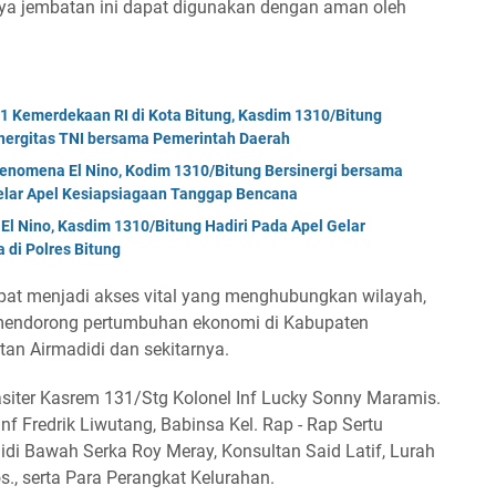
inya jembatan ini dapat digunakan dengan aman oleh
Kemerdekaan RI di Kota Bitung, Kasdim 1310/Bitung
nergitas TNI bersama Pemerintah Daerah
enomena El Nino, Kodim 1310/Bitung Bersinergi bersama
Gelar Apel Kesiapsiagaan Tanggap Bencana
El Nino, Kasdim 1310/Bitung Hadiri Pada Apel Gelar
di Polres Bitung
pat menjadi akses vital yang menghubungkan wilayah,
 mendorong pertumbuhan ekonomi di Kabupaten
an Airmadidi dan sekitarnya.
Kasiter Kasrem 131/Stg Kolonel Inf Lucky Sonny Maramis.
f Fredrik Liwutang, Babinsa Kel. Rap - Rap Sertu
didi Bawah Serka Roy Meray, Konsultan Said Latif, Lurah
., serta Para Perangkat Kelurahan.