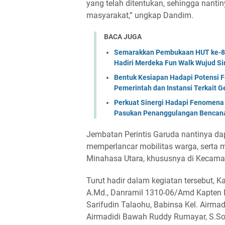
yang telah ditentukan, sehingga nant
masyarakat,” ungkap Dandim.
BACA JUGA
Semarakkan Pembukaan HUT ke-81 
Hadiri Merdeka Fun Walk Wujud Si
Bentuk Kesiapan Hadapi Potensi F
Pemerintah dan Instansi Terkait 
Perkuat Sinergi Hadapi Fenomena 
Pasukan Penanggulangan Bencana 
Jembatan Perintis Garuda nantinya da
memperlancar mobilitas warga, serta
Minahasa Utara, khususnya di Kecamat
Turut hadir dalam kegiatan tersebut, 
A.Md., Danramil 1310-06/Amd Kapten In
Sarifudin Talaohu, Babinsa Kel. Airma
Airmadidi Bawah Ruddy Rumayar, S.Sos