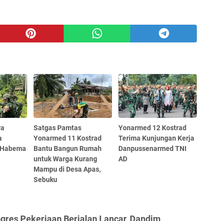
ra
Satgas Pamtas
Yonarmed 12 Kostrad
a
Yonarmed 11 Kostrad
Terima Kunjungan Kerja
r Habema
Bantu Bangun Rumah
Danpussenarmed TNI
untuk Warga Kurang
AD
Mampu di Desa Apas,
Sebuku
gres Pekerjaan Berjalan Lancar, Dandim