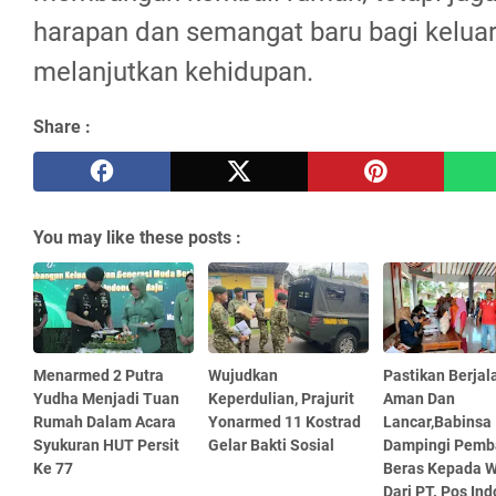
harapan dan semangat baru bagi kelua
melanjutkan kehidupan.
Share :
You may like these posts :
Menarmed 2 Putra
Wujudkan
Pastikan Berjal
Yudha Menjadi Tuan
Keperdulian, Prajurit
Aman Dan
Rumah Dalam Acara
Yonarmed 11 Kostrad
Lancar,Babinsa
Syukuran HUT Persit
Gelar Bakti Sosial
Dampingi Pemb
Ke 77
Beras Kepada 
Dari PT. Pos In