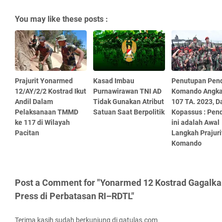
You may like these posts :
Prajurit Yonarmed
Kasad Imbau
Penutupan Pend
12/AY/2/2 Kostrad Ikut
Purnawirawan TNI AD
Komando Angka
Andil Dalam
Tidak Gunakan Atribut
107 TA. 2023, D
Pelaksanaan TMMD
Satuan Saat Berpolitik
Kopassus : Pen
ke 117 di Wilayah
ini adalah Awal
Pacitan
Langkah Prajuri
Komando
Post a Comment for "Yonarmed 12 Kostrad Gagalka
Press di Perbatasan RI–RDTL"
Terima kasih sudah berkunjung di gatulas.com