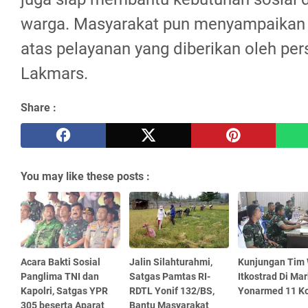
warga. Masyarakat pun menyampaikan r
atas pelayanan yang diberikan oleh per
Lakmars.
Share :
You may like these posts :
Acara Bakti Sosial
Jalin Silahturahmi,
Kunjungan Tim 
Panglima TNI dan
Satgas Pamtas RI-
Itkostrad Di Ma
Kapolri, Satgas YPR
RDTL Yonif 132/BS,
Yonarmed 11 Ko
305 beserta Aparat
Bantu Masyarakat