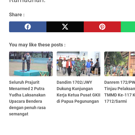
Share :
You may like these posts :
Seluruh Prajurit
Dandim 1702/JWY
Danrem 172/P
Menarmed 2 Putra
Dukung Kunjungan
Tinjau Pelaksa
Yudha Laksanakan
Kerja Ketua Pusat GKII
TMMD Ke-117 
Upacara Bendera
di Papua Pegunungan
1712/Sarmi
dengan penuh rasa
semangat