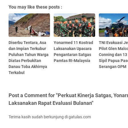
You may like these posts :
Diserbu Tentara, Asa
Yonarmed 11 Kostrad
TNI Evakuasi J
dan Impian Terkubur
Laksanakan Upacara
Pilot Glen Mal
Puluhan Tahun Warga
Pengantaran Satgas
Conning dan 13
Diatas Perbukitan
Pamtas RI-Malaysia
Sipil Papua Pas
Danau Toba Akhirnya
Serangan OPM
Terkabul
Post a Comment for "Perkuat Kinerja Satgas, Yona
Laksanakan Rapat Evaluasi Bulanan"
Terima kasih sudah berkunjung di gatulas.com