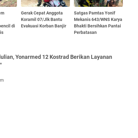
rem
Gerak Cepat Anggota
Satgas Pamtas Yonif
Koramil 07/Jlk Bantu
Mekanis 643/WNS Karya
encil di
Evakuasi Korban Banjir
Bhakti Bersihkan Pantai
is
Perbatasan
ulian, Yonarmed 12 Kostrad Berikan Layanan
"
om