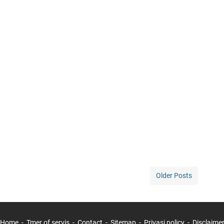
Older Posts
Home
Tmer of servis
Contact
Sitemap
Privasi policy
Disclaime