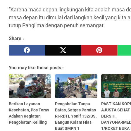
“Karena masa depan lingkungan kita adalah masa de
masa depan itu dimulai dari langkah kecil yang kita am
tutup Panglima dengan penuh semangat.
Share :
You may like these posts :
Berikan Layanan
Pengabdian Tanpa
PASTIKAN KOP
Kesehatan, Pos Toray
Batas, Satgas Pamtas
AJUSTA SEHAT
Adakan Kegiatan
RI-RDTL Yonif 132/BS,
BERSIH,
Pengobatan Keliling
Bangun Kolam Hias
DANYONARME
Buat SMPN 1
1/ROKET BUKA