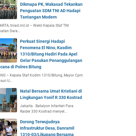
Dikmapa PK, Wakasad Tekankan
Penguatan SDM TNI AD Hadapi
Tantangan Modern
RTA, tniad.mil.id – Wakil Kepala Staf TNI
katan Dara…
Perkuat Sinergi Hadapi
Fenomena El Nino, Kasdim
1310/Bitung Hadiri Pada Apel
Gelar Pasukan Penanggulangan
cana di Polres Bitung
UNG – Kepala Staf Kodim 1310/Bitung, Mayor Cpm
suri U…
Natal Bersama Umat Kristiani di
Lingkungan Yonif R 330 Kostrad
Jakarta. Batalyon Infanteri Para
Raider 330 Kostrad menyel…
Dorong Terwujudnya
Infrastruktur Desa, Danramil
1310-03/Likupang Bersama