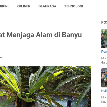
RKINI
KULINER
OLAHRAGA
TEHNOLOGI
PO
at Menjaga Alam di Banyu
Pen
nt
MIN
Garu
HUT
MIN
Kapt