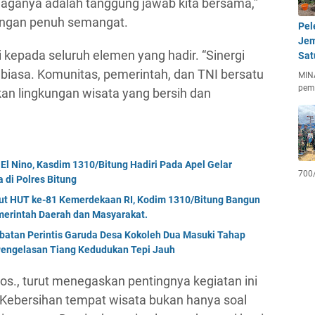
aganya adalah tanggung jawab kita bersama,”
dengan penuh semangat.
Pel
Jem
 kepada seluruh elemen yang hadir. “Sinergi
Sat
ar biasa. Komunitas, pemerintah, dan TNI bersatu
MIN
pem
kan lingkungan wisata yang bersih dan
El Nino, Kasdim 1310/Bitung Hadiri Pada Apel Gelar
700
di Polres Bitung
but HUT ke-81 Kemerdekaan RI, Kodim 1310/Bitung Bangun
erintah Daerah dan Masyarakat.
mbatan Perintis Garuda Desa Kokoleh Dua Masuki Tahap
engelasan Tiang Kedudukan Tepi Jauh
s., turut menegaskan pentingnya kegiatan ini
Kebersihan tempat wisata bukan hanya soal