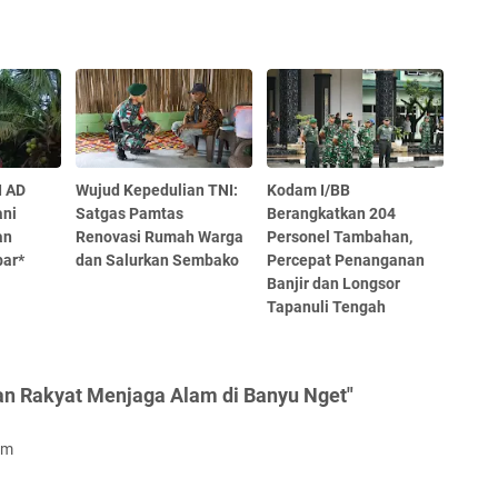
I AD
Wujud Kepedulian TNI:
Kodam I/BB
ani
Satgas Pamtas
Berangkatkan 204
an
Renovasi Rumah Warga
Personel Tambahan,
bar*
dan Salurkan Sembako
Percepat Penanganan
Banjir dan Longsor
Tapanuli Tengah
an Rakyat Menjaga Alam di Banyu Nget"
om