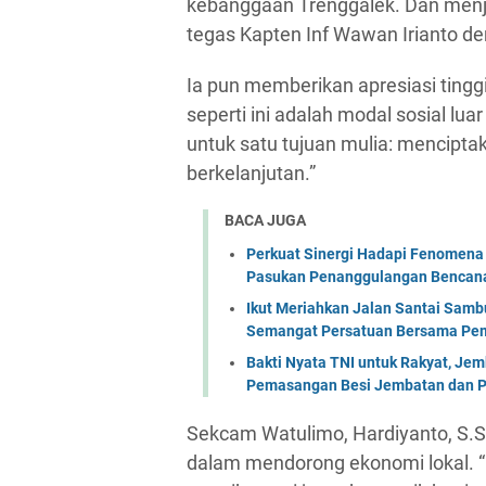
kebanggaan Trenggalek. Dan menj
tegas Kapten Inf Wawan Irianto 
Ia pun memberikan apresiasi tinggi
seperti ini adalah modal sosial lu
untuk satu tujuan mulia: mencipta
berkelanjutan.”
BACA JUGA
Perkuat Sinergi Hadapi Fenomena 
Pasukan Penanggulangan Bencana 
Ikut Meriahkan Jalan Santai Sam
Semangat Persatuan Bersama Pem
Bakti Nyata TNI untuk Rakyat, Je
Pemasangan Besi Jembatan dan P
Sekcam Watulimo, Hardiyanto, S.So
dalam mendorong ekonomi lokal. “