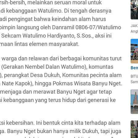
rsih-bersih, melainkan seruan moral untuk
di kebanggaan Watulimo. Di tengah derasnya
njadi pengingat bahwa keindahan alam harus
JAKA
ipimpin langsung oleh Danramil 0806-07/Watulimo
Ang
Sekcam Watulimo Hardiyanto, S.Sos., aksi ini
maan lintas elemen masyarakat.
n warga dan relawan dari berbagai komunitas turut
 (Gerakan Nembel Dalan Watulimo), komuntas
Ben
, perangkat Desa Dukuh, Komunitas pecinta alam
BIT
Sam
ra Nate Kapok), hingga Pokmas Wisata Banyu Nget.
: menjaga dan merawat Banyu Nget agar tetap
si kebanggaan yang terus hidup dari generasi ke
aksi kebersihan. Ini bentuk cinta kita terhadap alam
a. Banyu Nget bukan hanya milik Dukuh, tapi juga