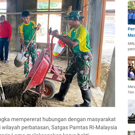
Per
Mas
MIN
peri
Mera
Yan
angka mempererat hubungan dengan masyarakat
wilayah perbatasan, Satgas Pamtas RI-Malaysia