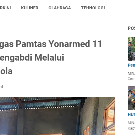
RKINI
KULINER
OLAHRAGA
TEHNOLOGI
PO
atgas Pamtas Yonarmed 11
engabdi Melalui
Pen
ola
MIN
Garu
nt
HUT
MIN
Kapt