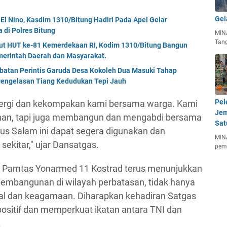
Gel
El Nino, Kasdim 1310/Bitung Hadiri Pada Apel Gelar
di Polres Bitung
MIN
Tan
but HUT ke-81 Kemerdekaan RI, Kodim 1310/Bitung Bangun
erintah Daerah dan Masyarakat.
mbatan Perintis Garuda Desa Kokoleh Dua Masuki Tahap
engelasan Tiang Kedudukan Tepi Jauh
Pel
inergi dan kekompakan kami bersama warga. Kami
Jem
nan, tapi juga membangun dan mengabdi bersama
Sat
s Salam ini dapat segera digunakan dan
MIN
kitar," ujar Dansatgas.
pem
gas Pamtas Yonarmed 11 Kostrad terus menunjukkan
mbangunan di wilayah perbatasan, tidak hanya
sial dan keagamaan. Diharapkan kehadiran Satgas
sitif dan memperkuat ikatan antara TNI dan
.