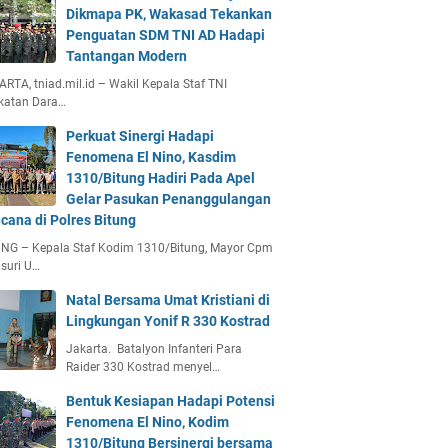
Dikmapa PK, Wakasad Tekankan
Penguatan SDM TNI AD Hadapi
Tantangan Modern
RTA, tniad.mil.id – Wakil Kepala Staf TNI
katan Dara…
Perkuat Sinergi Hadapi
Fenomena El Nino, Kasdim
1310/Bitung Hadiri Pada Apel
Gelar Pasukan Penanggulangan
cana di Polres Bitung
UNG – Kepala Staf Kodim 1310/Bitung, Mayor Cpm
suri U…
Natal Bersama Umat Kristiani di
Lingkungan Yonif R 330 Kostrad
Jakarta. Batalyon Infanteri Para
Raider 330 Kostrad menyel…
Bentuk Kesiapan Hadapi Potensi
Fenomena El Nino, Kodim
1310/Bitung Bersinergi bersama