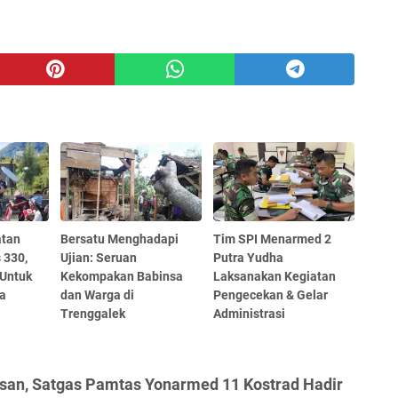
atan
Bersatu Menghadapi
Tim SPI Menarmed 2
 330,
Ujian: Seruan
Putra Yudha
 Untuk
Kekompakan Babinsa
Laksanakan Kegiatan
ya
dan Warga di
Pengecekan & Gelar
Trenggalek
Administrasi
asan, Satgas Pamtas Yonarmed 11 Kostrad Hadir