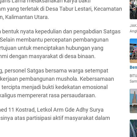
aris Lama melaksanakan karya bakti
 yang terletak di Desa Tabur Lestari, Kecamatan
, Kalimantan Utara.
JAKA
an bentuk nyata kepedulian dan pengabdian Satgas
Ang
. Selain membantu percepatan pembangunan
bertujuan untuk menciptakan hubungan yang
rahmi dengan masyarakat di desa binaan.
Ben
ng, personel Satgas bersama warga setempat
BIT
kerjaan pembangunan mushola. Kebersamaan
Sam
tercipta menjadi bukti kedekatan emosional
kaligus mempererat rasa persaudaraan.
d 11 Kostrad, Letkol Arm Gde Adhy Surya
nya atas partisipasi aktif masyarakat dalam