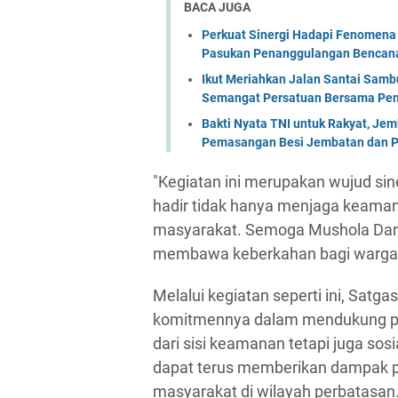
BACA JUGA
Perkuat Sinergi Hadapi Fenomena 
Pasukan Penanggulangan Bencana 
Ikut Meriahkan Jalan Santai Sam
Semangat Persatuan Bersama Pem
Bakti Nyata TNI untuk Rakyat, Je
Pemasangan Besi Jembatan dan P
"Kegiatan ini merupakan wujud s
hadir tidak hanya menjaga keama
masyarakat. Semoga Mushola Daru
membawa keberkahan bagi warga se
Melalui kegiatan seperti ini, Sat
komitmennya dalam mendukung pe
dari sisi keamanan tetapi juga so
dapat terus memberikan dampak po
masyarakat di wilayah perbatasan