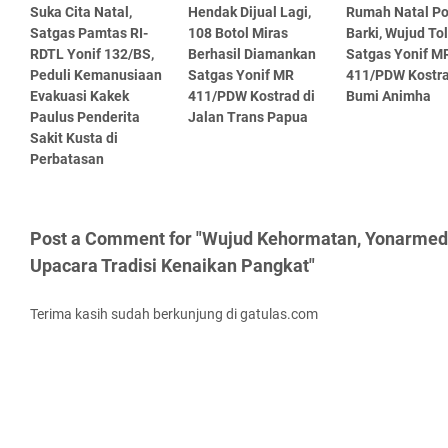
Suka Cita Natal,
Hendak Dijual Lagi,
Rumah Natal P
Satgas Pamtas RI-
108 Botol Miras
Barki, Wujud To
RDTL Yonif 132/BS,
Berhasil Diamankan
Satgas Yonif M
Peduli Kemanusiaan
Satgas Yonif MR
411/PDW Kostra
Evakuasi Kakek
411/PDW Kostrad di
Bumi Animha
Paulus Penderita
Jalan Trans Papua
Sakit Kusta di
Perbatasan
Post a Comment for "Wujud Kehormatan, Yonarmed
Upacara Tradisi Kenaikan Pangkat"
Terima kasih sudah berkunjung di gatulas.com