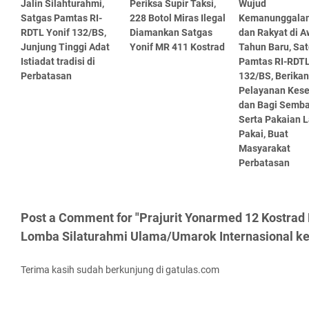
Jalin Silahturahmi,
Periksa Supir Taksi,
Wujud
Satgas Pamtas RI-
228 Botol Miras Ilegal
Kemanunggalan
RDTL Yonif 132/BS,
Diamankan Satgas
dan Rakyat di A
Junjung Tinggi Adat
Yonif MR 411 Kostrad
Tahun Baru, Sa
Istiadat tradisi di
Pamtas RI-RDTL
Perbatasan
132/BS, Berikan
Pelayanan Kes
dan Bagi Semb
Serta Pakaian 
Pakai, Buat
Masyarakat
Perbatasan
Post a Comment for "Prajurit Yonarmed 12 Kostrad 
Lomba Silaturahmi Ulama/Umarok Internasional ke
Terima kasih sudah berkunjung di gatulas.com