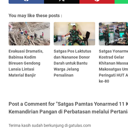
You may like these posts :
Evakuasi Dramatis,
Satgas Pos Laktutus
Satgas Yonarm
Babinsa Kodim
dan Nananoe Donor
Kostrad Gelar
Bireuen Gendong
Darah untuk Bantu
Khitanan Massal
Lansia Lintasi
Warga Jelang
Makosatgas U
Material Banjir
Persalinan
Peringati HUT 
ke-80
Post a Comment for "Satgas Pamtas Yonarmed 11 
Kemandirian Pangan di Perbatasan melalui Pertania
Terima kasih sudah berkunjung di gatulas.com