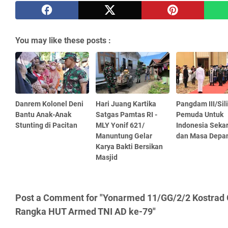
You may like these posts :
Danrem Kolonel Deni
Hari Juang Kartika
Pangdam III/Sil
Bantu Anak-Anak
Satgas Pamtas RI -
Pemuda Untuk
Stunting di Pacitan
MLY Yonif 621/
Indonesia Seka
Manuntung Gelar
dan Masa Depa
Karya Bakti Bersikan
Masjid
Post a Comment for "Yonarmed 11/GG/2/2 Kostrad
Rangka HUT Armed TNI AD ke-79"