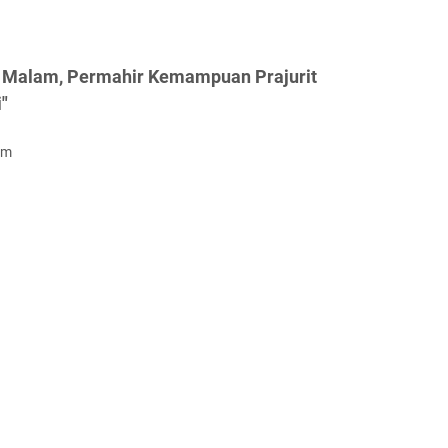
g Malam, Permahir Kemampuan Prajurit
"
om