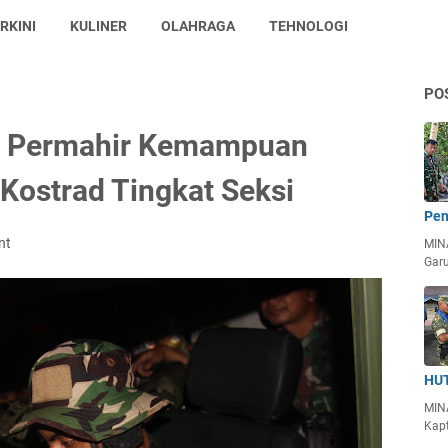
RKINI
KULINER
OLAHRAGA
TEHNOLOGI
PO
m, Permahir Kemampuan
 Kostrad Tingkat Seksi
Pen
nt
MIN
Garu
HUT
MIN
Kapt