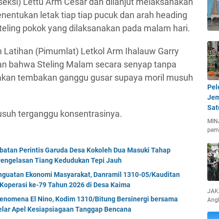
eksi) Lettu Arm Cesar dan dilanjut melaksanakan
nentukan letak tiap tiap pucuk dan arah heading
eling pokok yang dilaksanakan pada malam hari.
Latihan (Pimumlat) Letkol Arm Ihalauw Garry
n bahwa Steling Malam secara senyap tanpa
akan tembakan ganggu gusar supaya moril musuh
Pel
Jem
Sat
usuh terganggu konsentrasinya.
MIN
pem
mbatan Perintis Garuda Desa Kokoleh Dua Masuki Tahap
engelasan Tiang Kedudukan Tepi Jauh
enguatan Ekonomi Masyarakat, Danramil 1310-05/Kauditan
Koperasi ke-79 Tahun 2026 di Desa Kaima
JAKA
enomena El Nino, Kodim 1310/Bitung Bersinergi bersama
Ang
Gelar Apel Kesiapsiagaan Tanggap Bencana