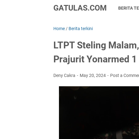
GATULAS.COM
BERITA TE
Home
/
Berita terkini
LTPT Steling Mala
Prajurit Yonarmed 1
Deny Cakra
May 20, 2024
Post a Comme