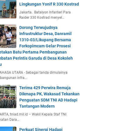
Lingkungan Yonif R 330 Kostrad
Jakarta. Batalyon Infanteri Para
Raider 330 Kostrad menyel…
Dorong Terwujudnya
Infrastruktur Desa, Danramil
1310-03/Likupang Bersama
Forkopimcam Gelar Prosesi
etakan Batu Pertama Pembangunan
batan Perintis Garuda di Desa Kokoleh
u
AHASA UTARA - Sebagai tanda dimulainya
bangunan infra…
Terima 429 Perwira Remaja
Dikmapa PK, Wakasad Tekankan
Penguatan SDM TNI AD Hadapi
Tantangan Modern
RTA, tniad.mil.id – Wakil Kepala Staf TNI
katan Dara…
Perkuat Sinergi Hadapi