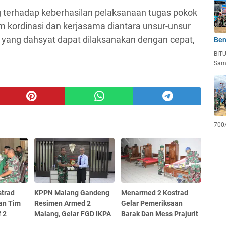
g terhadap keberhasilan pelaksanaan tugas pokok
m kordinasi dan kerjasama diantara unsur-unsur
yang dahsyat dapat dilaksanakan dengan cepat,
Ben
BIT
Sam
700
trad
KPPN Malang Gandeng
Menarmed 2 Kostrad
an Tim
Resimen Armed 2
Gelar Pemeriksaan
f 2
Malang, Gelar FGD IKPA
Barak Dan Mess Prajurit