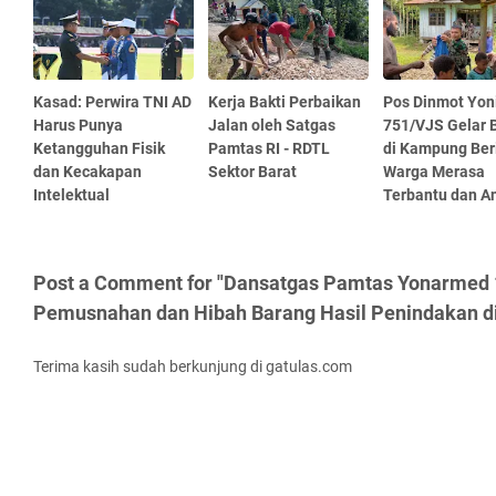
Kasad: Perwira TNI AD
Kerja Bakti Perbaikan
Pos Dinmot Yon
Harus Punya
Jalan oleh Satgas
751/VJS Gelar B
Ketangguhan Fisik
Pamtas RI - RDTL
di Kampung Beri
dan Kecakapan
Sektor Barat
Warga Merasa
Intelektual
Terbantu dan 
Post a Comment for "Dansatgas Pamtas Yonarmed 1
Pemusnahan dan Hibah Barang Hasil Penindakan d
Terima kasih sudah berkunjung di gatulas.com