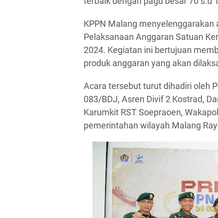
terbaik dengan pagu besar 70 s.d 1
KPPN Malang menyelenggarakan ac
Pelaksanaan Anggaran Satuan Kerja
2024. Kegiatan ini bertujuan me
produk anggaran yang akan dilaksa
Acara tersebut turut dihadiri oleh
083/BDJ, Asren Divif 2 Kostrad, D
Karumkit RST Soepraoen, Wakapolr
pemerintahan wilayah Malang Ray