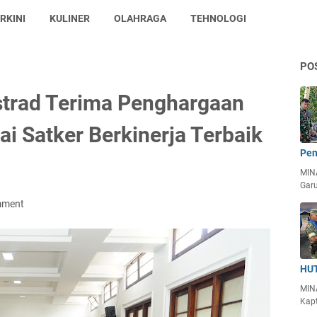
RKINI
KULINER
OLAHRAGA
TEHNOLOGI
PO
trad Terima Penghargaan
 Satker Berkinerja Terbaik
Pen
MIN
Garu
mment
HUT
MIN
Kapt