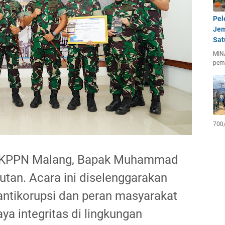
Pel
Jem
Sat
MIN
pem
700
a KPPN Malang, Bapak Muhammad
an. Acara ini diselenggarakan
antikorupsi dan peran masyarakat
a integritas di lingkungan