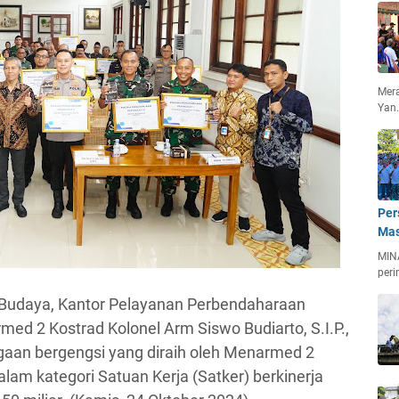
Mera
Yan
Per
Mas
MIN
peri
Budaya, Kantor Pelayanan Perbendaharaan
d 2 Kostrad Kolonel Arm Siswo Budiarto, S.I.P.,
gaan bergengsi yang diraih oleh Menarmed 2
lam kategori Satuan Kerja (Satker) berkinerja