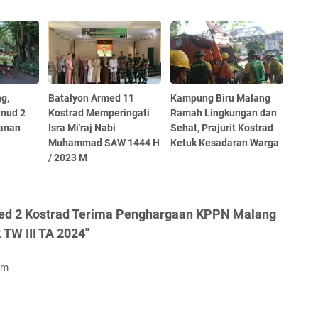
ng,
Batalyon Armed 11
Kampung Biru Malang
anud 2
Kostrad Memperingati
Ramah Lingkungan dan
lanan
Isra Mi'raj Nabi
Sehat, Prajurit Kostrad
Muhammad SAW 1444 H
Ketuk Kesadaran Warga
/ 2023 M
ed 2 Kostrad Terima Penghargaan KPPN Malang
 TW III TA 2024"
om