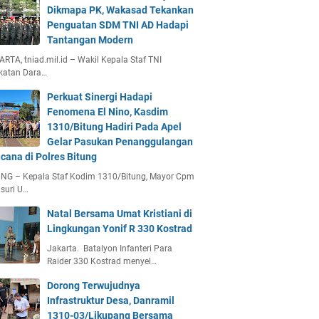
Dikmapa PK, Wakasad Tekankan
Penguatan SDM TNI AD Hadapi
Tantangan Modern
RTA, tniad.mil.id – Wakil Kepala Staf TNI
katan Dara…
Perkuat Sinergi Hadapi
Fenomena El Nino, Kasdim
1310/Bitung Hadiri Pada Apel
Gelar Pasukan Penanggulangan
cana di Polres Bitung
UNG – Kepala Staf Kodim 1310/Bitung, Mayor Cpm
suri U…
Natal Bersama Umat Kristiani di
Lingkungan Yonif R 330 Kostrad
Jakarta. Batalyon Infanteri Para
Raider 330 Kostrad menyel…
Dorong Terwujudnya
Infrastruktur Desa, Danramil
1310-03/Likupang Bersama