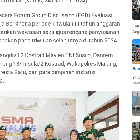
50 miliar. (Kamis, 24 Oktober 2024)
ara Forum Group Discussion (FGD) Evaluasi
 Berkinerja periode Triwulan III tahun anggaran
JAKA
mberikan wawasan sekaligus rencana penyusunan
Ang
nakan pada triwulan selanjutnya di tahun 2024.
 Pangdivif 2 Kostrad Mayjen TNI Susilo, Danrem
anbrig 18/Trisula/2 Kostrad, Wakapolres Malang,
Ben
esta Batu, dan para pimpinan instansi
BIT
a.
Sam