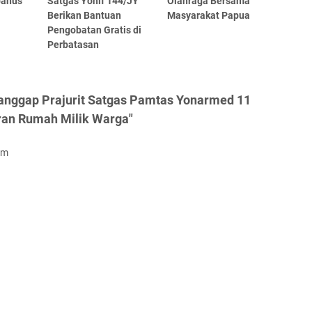
panus
Satgas Yonif 144/JY
Olahraga Bersama
Berikan Bantuan
Masyarakat Papua
Pengobatan Gratis di
Perbatasan
Tanggap Prajurit Satgas Pamtas Yonarmed 11
an Rumah Milik Warga"
om