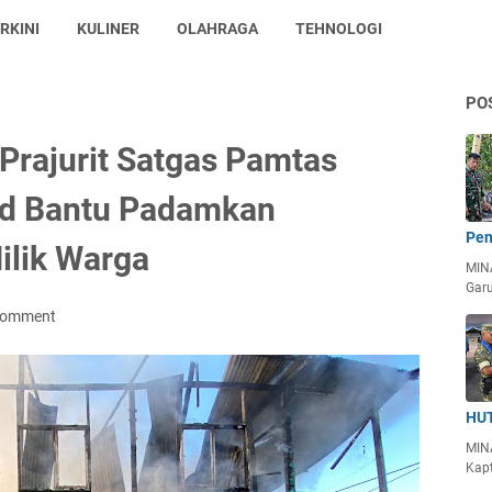
RKINI
KULINER
OLAHRAGA
TEHNOLOGI
PO
Prajurit Satgas Pamtas
ad Bantu Padamkan
Pen
lik Warga
MIN
Garu
Comment
HUT
MIN
Kapt