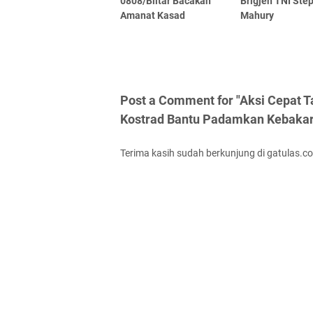
0808/Blitar Bacakan
Brigjen TNI Ste
Amanat Kasad
Mahury
Post a Comment for "Aksi Cepat 
Kostrad Bantu Padamkan Kebakar
Terima kasih sudah berkunjung di gatulas.c