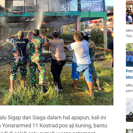
Mera
Yan
Per
Mas
MIN
peri
alu Sigap dan Siaga dalam hal apapun, kali ini
a Yonararmed 11 Kostrad pos aji kuning, bantu