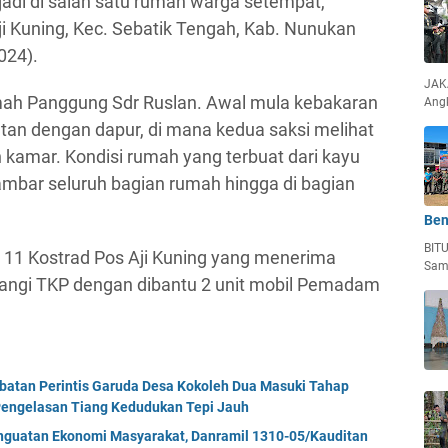
di di salah satu rumah warga setempat,
Aji Kuning, Kec. Sebatik Tengah, Kab. Nunukan
024).
JAKA
umah Panggung Sdr Ruslan. Awal mula kebakaran
Ang
tan dengan dapur, di mana kedua saksi melihat
n kamar. Kondisi rumah yang terbuat dari kayu
bar seluruh bagian rumah hingga di bagian
Ben
BIT
11 Kostrad Pos Aji Kuning yang menerima
Sam
tangi TKP dengan dibantu 2 unit mobil Pemadam
mbatan Perintis Garuda Desa Kokoleh Dua Masuki Tahap
engelasan Tiang Kedudukan Tepi Jauh
enguatan Ekonomi Masyarakat, Danramil 1310-05/Kauditan