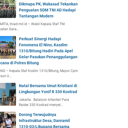
Dikmapa PK, Wakasad Tekankan
Penguatan SDM TNI AD Hadapi
Tantangan Modern
RTA, tniad.mil.id – Wakil Kepala Staf TNI
katan Dara…
Perkuat Sinergi Hadapi
Fenomena El Nino, Kasdim
1310/Bitung Hadiri Pada Apel
Gelar Pasukan Penanggulangan
cana di Polres Bitung
UNG – Kepala Staf Kodim 1310/Bitung, Mayor Cpm
suri U…
Natal Bersama Umat Kristiani di
Lingkungan Yonif R 330 Kostrad
Jakarta. Batalyon Infanteri Para
Raider 330 Kostrad menyel…
Dorong Terwujudnya
Infrastruktur Desa, Danramil
1310-03/Likupang Bersama