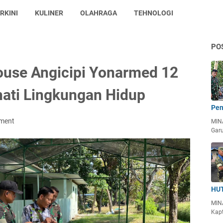
RKINI
KULINER
OLAHRAGA
TEHNOLOGI
PO
ouse Angicipi Yonarmed 12
hati Lingkungan Hidup
Pen
ment
MIN
Garu
HUT
MIN
Kapt