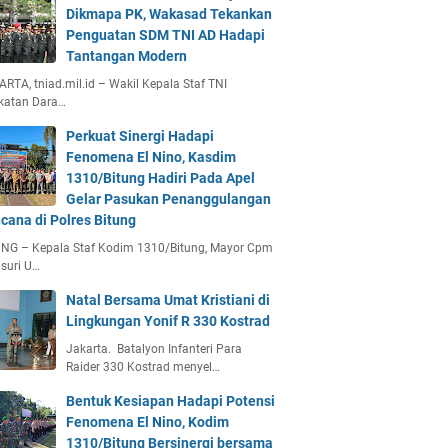
Dikmapa PK, Wakasad Tekankan
Penguatan SDM TNI AD Hadapi
Tantangan Modern
RTA, tniad.mil.id – Wakil Kepala Staf TNI
katan Dara…
Perkuat Sinergi Hadapi
Fenomena El Nino, Kasdim
1310/Bitung Hadiri Pada Apel
Gelar Pasukan Penanggulangan
cana di Polres Bitung
UNG – Kepala Staf Kodim 1310/Bitung, Mayor Cpm
suri U…
Natal Bersama Umat Kristiani di
Lingkungan Yonif R 330 Kostrad
Jakarta. Batalyon Infanteri Para
Raider 330 Kostrad menyel…
Bentuk Kesiapan Hadapi Potensi
Fenomena El Nino, Kodim
1310/Bitung Bersinergi bersama