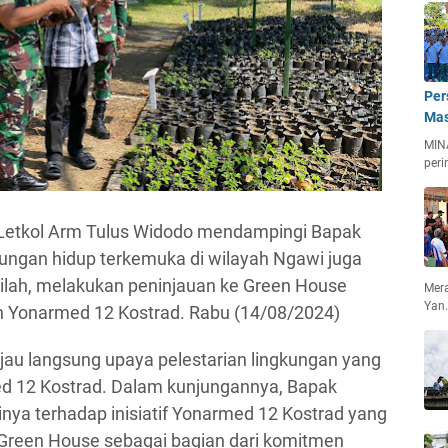
Per
Mas
MIN
peri
Letkol Arm Tulus Widodo mendampingi Bapak
kungan hidup terkemuka di wilayah Ngawi juga
ilah, melakukan peninjauan ke Green House
Mera
Yan
gan Yonarmed 12 Kostrad. Rabu (14/08/2024)
njau langsung upaya pelestarian lingkungan yang
ed 12 Kostrad. Dalam kunjungannya, Bapak
ya terhadap inisiatif Yonarmed 12 Kostrad yang
reen House sebagai bagian dari komitmen