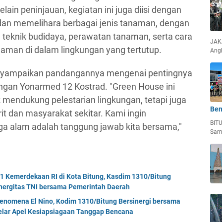
lain peninjauan, kegiatan ini juga diisi dengan
dan memelihara berbagai jenis tanaman, dengan
eknik budidaya, perawatan tanaman, serta cara
JAKA
man di dalam lingkungan yang tertutup.
Ang
enyampaikan pandangannya mengenai pentingnya
ngan Yonarmed 12 Kostrad. "Green House ini
mendukung pelestarian lingkungan, tetapi juga
Ben
it dan masyarakat sekitar. Kami ingin
BIT
 alam adalah tanggung jawab kita bersama,"
Sam
Kemerdekaan RI di Kota Bitung, Kasdim 1310/Bitung
nergitas TNI bersama Pemerintah Daerah
enomena El Nino, Kodim 1310/Bitung Bersinergi bersama
Gelar Apel Kesiapsiagaan Tanggap Bencana