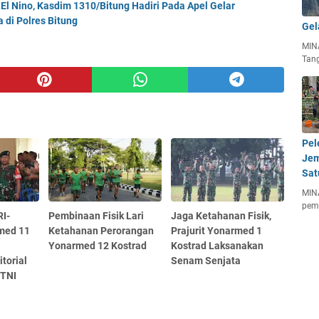
El Nino, Kasdim 1310/Bitung Hadiri Pada Apel Gelar
di Polres Bitung
Gel
MIN
Tan
Pel
Jem
Sat
MIN
pem
RI-
Pembinaan Fisik Lari
Jaga Ketahanan Fisik,
med 11
Ketahanan Perorangan
Prajurit Yonarmed 1
Yonarmed 12 Kostrad
Kostrad Laksanakan
torial
Senam Senjata
 TNI