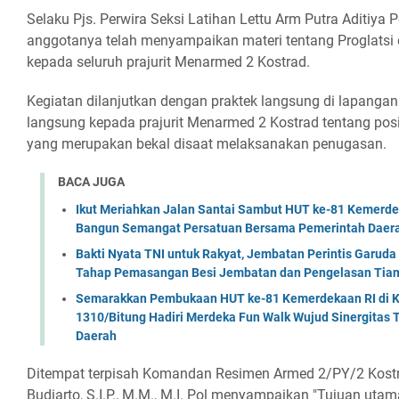
Selaku Pjs. Perwira Seksi Latihan Lettu Arm Putra Aditiy
anggotanya telah menyampaikan materi tentang Proglatsi
kepada seluruh prajurit Menarmed 2 Kostrad.
Kegiatan dilanjutkan dengan praktek langsung di lapang
langsung kepada prajurit Menarmed 2 Kostrad tentang posi
yang merupakan bekal disaat melaksanakan penugasan.
BACA JUGA
Ikut Meriahkan Jalan Santai Sambut HUT ke-81 Kemerde
Bangun Semangat Persatuan Bersama Pemerintah Daera
Bakti Nyata TNI untuk Rakyat, Jembatan Perintis Garud
Tahap Pemasangan Besi Jembatan dan Pengelasan Tian
Semarakkan Pembukaan HUT ke-81 Kemerdekaan RI di Ko
1310/Bitung Hadiri Merdeka Fun Walk Wujud Sinergitas
Daerah
Ditempat terpisah Komandan Resimen Armed 2/PY/2 Kostr
Budiarto, S.I.P., M.M., M.I. Pol menyampaikan "Tujuan utama