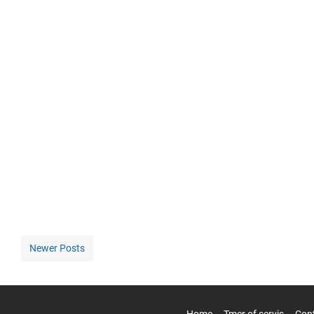
Newer Posts
Home
Tmer of servis
Con