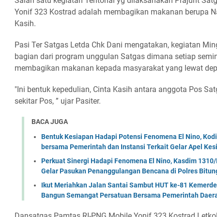
Salah satu kegiatan Teritorial yg dilaksanakan Prajurit S
Yonif 323 Kostrad adalah membagikan makanan berupa N
Kasih.
Pasi Ter Satgas Letda Chk Dani mengatakan, kegiatan Mi
bagian dari program unggulan Satgas dimana setiap semin
membagikan makanan kepada masyarakat yang lewat dep
"Ini bentuk kepedulian, Cinta Kasih antara anggota Pos S
sekitar Pos, ” ujar Pasiter.
BACA JUGA
Bentuk Kesiapan Hadapi Potensi Fenomena El Nino, Kodi
bersama Pemerintah dan Instansi Terkait Gelar Apel K
Perkuat Sinergi Hadapi Fenomena El Nino, Kasdim 1310/
Gelar Pasukan Penanggulangan Bencana di Polres Bitun
Ikut Meriahkan Jalan Santai Sambut HUT ke-81 Kemerde
Bangun Semangat Persatuan Bersama Pemerintah Daera
Dansatgas Pamtas RI-PNG Mobile Yonif 323 Kostrad Letkol 