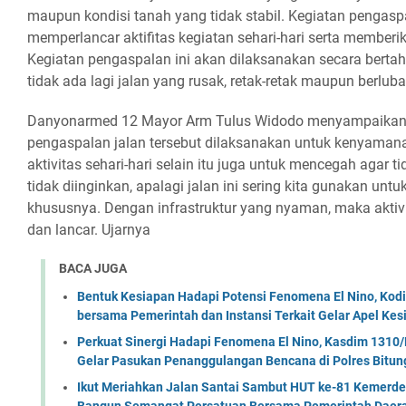
maupun kondisi tanah yang tidak stabil. Kegiatan pengaspa
memperlancar aktifitas kegiatan sehari-hari serta membe
Kegiatan pengaspalan ini akan dilaksanakan secara berta
tidak ada lagi jalan yang rusak, retak-retak maupun berlub
Danyonarmed 12 Mayor Arm Tulus Widodo menyampaikan
pengaspalan jalan tersebut dilaksanakan untuk kenyama
aktivitas sehari-hari selain itu juga untuk mencegah agar ti
tidak diinginkan, apalagi jalan ini sering kita gunakan untu
khususnya. Dengan infrastruktur yang nyaman, maka aktiv
dan lancar. Ujarnya
BACA JUGA
Bentuk Kesiapan Hadapi Potensi Fenomena El Nino, Kodi
bersama Pemerintah dan Instansi Terkait Gelar Apel K
Perkuat Sinergi Hadapi Fenomena El Nino, Kasdim 1310/
Gelar Pasukan Penanggulangan Bencana di Polres Bitun
Ikut Meriahkan Jalan Santai Sambut HUT ke-81 Kemerde
Bangun Semangat Persatuan Bersama Pemerintah Daera