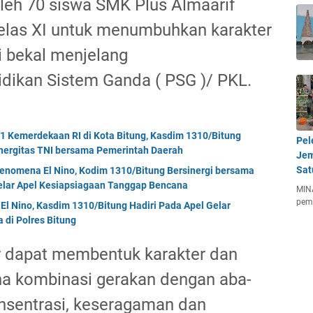
 oleh 70 siswa SMK Plus Almaarif
kelas XI untuk menumbuhkan karakter
i bekal menjelang
dikan Sistem Ganda ( PSG )/ PKL.
Kemerdekaan RI di Kota Bitung, Kasdim 1310/Bitung
Pel
nergitas TNI bersama Pemerintah Daerah
Jem
Sat
enomena El Nino, Kodim 1310/Bitung Bersinergi bersama
Gelar Apel Kesiapsiagaan Tanggap Bencana
MIN
pem
El Nino, Kasdim 1310/Bitung Hadiri Pada Apel Gelar
di Polres Bitung
r dapat membentuk karakter dan
a kombinasi gerakan dengan aba-
sentrasi, keseragaman dan