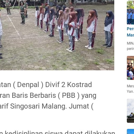
Per
Mas
MIN
peri
tan ( Denpal ) Divif 2 Kostrad
Mera
Yan
an Baris Berbaris ( PBB ) yang
rif Singosari Malang. Jumat (
 kedisiplinan siswa dapat dilakukan