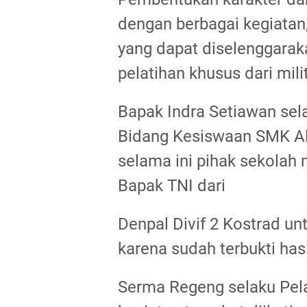
dengan berbagai kegiatan
yang dapat diselenggara
pelatihan khusus dari mili
Bapak Indra Setiawan sel
Bidang Kesiswaan SMK Al
selama ini pihak sekola
Bapak TNI dari
Denpal Divif 2 Kostrad un
karena sudah terbukti hasi
Serma Regeng selaku Pel