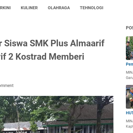
RKINI
KULINER
OLAHRAGA
TEHNOLOGI
PO
 Siswa SMK Plus Almaarif
vif 2 Kostrad Memberi
Pen
MIN
Garu
Comment
HUT
MIN
Kapt