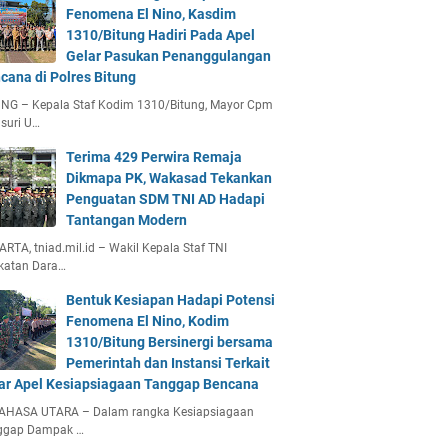
Fenomena El Nino, Kasdim
1310/Bitung Hadiri Pada Apel
Gelar Pasukan Penanggulangan
cana di Polres Bitung
UNG – Kepala Staf Kodim 1310/Bitung, Mayor Cpm
suri U…
Terima 429 Perwira Remaja
Dikmapa PK, Wakasad Tekankan
Penguatan SDM TNI AD Hadapi
Tantangan Modern
RTA, tniad.mil.id – Wakil Kepala Staf TNI
katan Dara…
Bentuk Kesiapan Hadapi Potensi
Fenomena El Nino, Kodim
1310/Bitung Bersinergi bersama
Pemerintah dan Instansi Terkait
ar Apel Kesiapsiagaan Tanggap Bencana
AHASA UTARA – Dalam rangka Kesiapsiagaan
ggap Dampak …