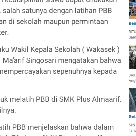
, salah satunya dengan latihan PBB
kan di sekolah maupun permintaan
Ben
ter.
BIT
Sam
aku Wakil Kepala Sekolah ( Wakasek )
 Ma'arif Singosari mengatakan bahwa
h mempercayakan sepenuhnya kepada
JAKA
Ang
tuk melatih PBB di SMK Plus Almaarif,
lnya.
Gel
atih PBB menjelaskan bahwa dalam
MIN
Tan