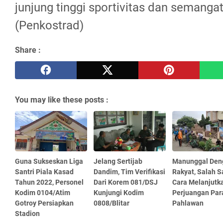
junjung tinggi sportivitas dan semangat
(Penkostrad)
Share :
You may like these posts :
Guna Sukseskan Liga
Jelang Sertijab
Manunggal Den
Santri Piala Kasad
Dandim, Tim Verifikasi
Rakyat, Salah S
Tahun 2022, Personel
Dari Korem 081/DSJ
Cara Melanjutk
Kodim 0104/Atim
Kunjungi Kodim
Perjuangan Par
Gotroy Persiapkan
0808/Blitar
Pahlawan
Stadion