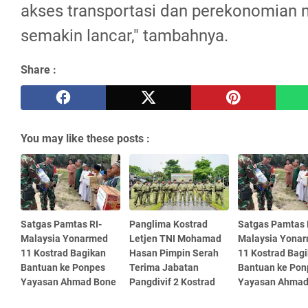
akses transportasi dan perekonomian 
semakin lancar," tambahnya.
Share :
You may like these posts :
Satgas Pamtas RI-
Panglima Kostrad
Satgas Pamtas 
Malaysia Yonarmed
Letjen TNI Mohamad
Malaysia Yona
11 Kostrad Bagikan
Hasan Pimpin Serah
11 Kostrad Bag
Bantuan ke Ponpes
Terima Jabatan
Bantuan ke Pon
Yayasan Ahmad Bone
Pangdivif 2 Kostrad
Yayasan Ahmad