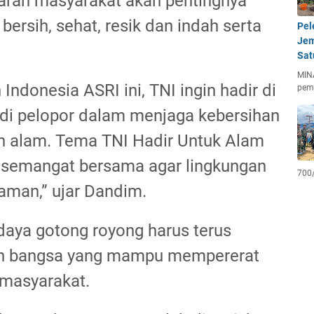
ran masyarakat akan pentingnya
bersih, sehat, resik dan indah serta
Pel
Jem
Sat
MIN
Indonesia ASRI ini, TNI ingin hadir di
pem
di pelopor dalam menjaga kebersihan
an alam. Tema TNI Hadir Untuk Alam
semangat bersama agar lingkungan
700
yaman,” ujar Dandim.
aya gotong royong harus terus
san bangsa yang mampu mempererat
 masyarakat.