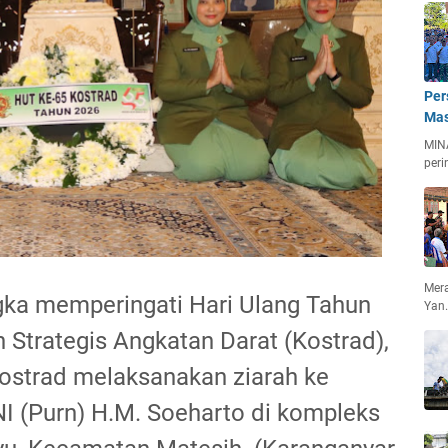
Per
Mas
MIN
peri
Mera
gka memperingati Hari Ulang Tahun
Yan
trategis Angkatan Darat (Kostrad),
2 Kostrad melaksanakan ziarah ke
I (Purn) H.M. Soeharto di kompleks