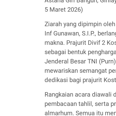
Astana Giri Bangun, Giril
5 Maret 2026)
Ziarah yang dipimpin oleh
Inf Gunawan, S.I.P., berl
makna. Prajurit Divif 2 K
sebagai bentuk pengharg
Jenderal Besar TNI (Purn)
mewariskan semangat pe
dedikasi bagi prajurit Kos
Rangkaian acara diawali 
pembacaan tahlil, serta p
almarhum. Semua itu men