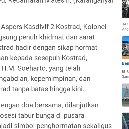
ayu, Kecamatan Matesih. (Karanganyar
JAKA
 Aspers Kasdivif 2 Kostrad, Kolonel
Ang
angsung penuh khidmat dan sarat
ostrad hadir dengan sikap hormat
aan kepada sesepuh Kostrad,
Ben
 H.M. Soeharto, yang telah
BIT
ngabdian, kepemimpinan, dan
Sam
trad tanpa batas hingga kini.
dengan doa bersama, dilanjutkan
rosesi tabur bunga di pusara
jadi simbol penghormatan sekaligus