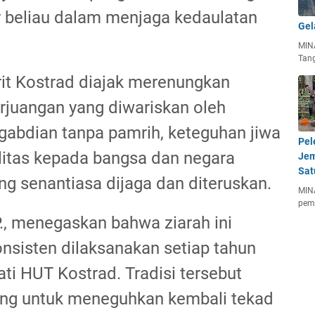
r beliau dalam menjaga kedaulatan
Gel
MIN
Tan
urit Kostrad diajak merenungkan
perjuangan yang diwariskan oleh
abdian tanpa pamrih, keteguhan jiwa
Pel
litas kepada bangsa dan negara
Jem
Sat
ng senantiasa dijaga dan diteruskan.
MIN
pem
P., menegaskan bahwa ziarah ini
nsisten dilaksanakan setiap tahun
i HUT Kostrad. Tradisi tersebut
ng untuk meneguhkan kembali tekad