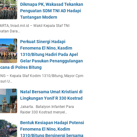
Dikmapa PK, Wakasad Tekankan
Penguatan SDM TNI AD Hadapi
Tantangan Modern
RTA, tniad.mil.id – Wakil Kepala Staf TNI
katan Dara…
Perkuat Sinergi Hadapi
Fenomena El Nino, Kasdim
1310/Bitung Hadiri Pada Apel
Gelar Pasukan Penanggulangan
cana di Polres Bitung
UNG – Kepala Staf Kodim 1310/Bitung, Mayor Cpm
suri U…
Natal Bersama Umat Kristiani di
Lingkungan Yonif R 330 Kostrad
Jakarta. Batalyon Infanteri Para
Raider 330 Kostrad menyel…
Bentuk Kesiapan Hadapi Potensi
Fenomena El Nino, Kodim
1310/Bitung Bersinergi bersama