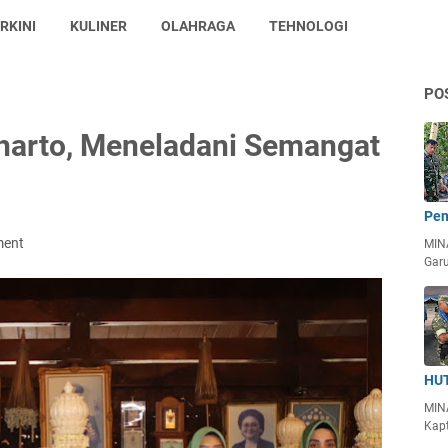
RKINI
KULINER
OLAHRAGA
TEHNOLOGI
PO
eharto, Meneladani Semangat
Pen
ment
MIN
Garu
HUT
MIN
Kapt