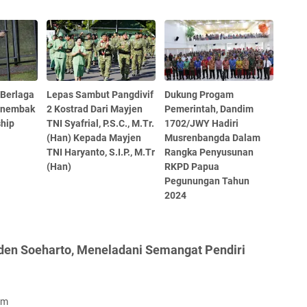
 Berlaga
Lepas Sambut Pangdivif
Dukung Progam
enembak
2 Kostrad Dari Mayjen
Pemerintah, Dandim
hip
TNI Syafrial, P.S.C., M.Tr.
1702/JWY Hadiri
(Han) Kepada Mayjen
Musrenbangda Dalam
TNI Haryanto, S.I.P., M.Tr
Rangka Penyusunan
(Han)
RKPD Papua
Pegunungan Tahun
2024
iden Soeharto, Meneladani Semangat Pendiri
om