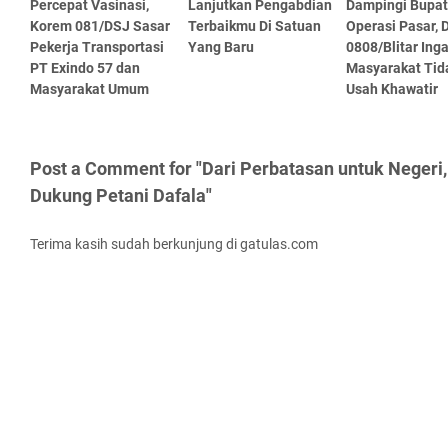
Percepat Vasinasi,
Lanjutkan Pengabdian
Dampingi Bupati
Korem 081/DSJ Sasar
Terbaikmu Di Satuan
Operasi Pasar,
Pekerja Transportasi
Yang Baru
0808/Blitar Ing
PT Exindo 57 dan
Masyarakat Tid
Masyarakat Umum
Usah Khawatir
Post a Comment for "Dari Perbatasan untuk Negeri
Dukung Petani Dafala"
Terima kasih sudah berkunjung di gatulas.com