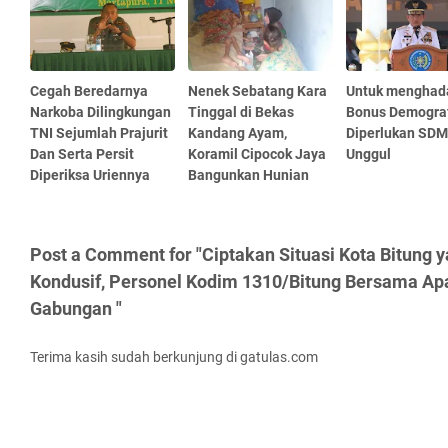
Cegah Beredarnya
Nenek Sebatang Kara
Untuk menghad
Narkoba Dilingkungan
Tinggal di Bekas
Bonus Demogra
TNI Sejumlah Prajurit
Kandang Ayam,
Diperlukan SDM
Dan Serta Persit
Koramil Cipocok Jaya
Unggul
Diperiksa Uriennya
Bangunkan Hunian
Post a Comment for "Ciptakan Situasi Kota Bitung 
Kondusif, Personel Kodim 1310/Bitung Bersama Apar
Gabungan "
Terima kasih sudah berkunjung di gatulas.com