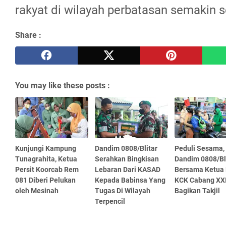
rakyat di wilayah perbatasan semakin s
Share :
You may like these posts :
Kunjungi Kampung
Dandim 0808/Blitar
Peduli Sesama,
Tunagrahita, Ketua
Serahkan Bingkisan
Dandim 0808/Bl
Persit Koorcab Rem
Lebaran Dari KASAD
Bersama Ketua 
081 Diberi Pelukan
Kepada Babinsa Yang
KCK Cabang XXI
oleh Mesinah
Tugas Di Wilayah
Bagikan Takjil
Terpencil