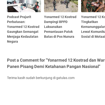
Podcast Prajurit
Yonarmed 12 Kostrad
Yonarmed 12 Ko
Perbatasan:
Dampingi BPPD
Tingkatkan
Yonarmed 12 Kostrad
Laksanakan
Kemanunggala
Gaungkan Semangat
Pemantauan Patok
Lewat Komunik
Menjaga Kedaulatan
Batas di Pos Nunura
Sosial di Motaa
Negara
Post a Comment for "Yonarmed 12 Kostrad dan Warg
Panen Pisang Demi Ketahanan Pangan Nasional"
Terima kasih sudah berkunjung di gatulas.com