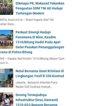
Dikmapa PK, Wakasad Tekankan
Penguatan SDM TNI AD Hadapi
Tantangan Modern
RTA, tniad.mil.id – Wakil Kepala Staf TNI
katan Dara…
Perkuat Sinergi Hadapi
Fenomena El Nino, Kasdim
1310/Bitung Hadiri Pada Apel
Gelar Pasukan Penanggulangan
cana di Polres Bitung
UNG – Kepala Staf Kodim 1310/Bitung, Mayor Cpm
suri U…
Natal Bersama Umat Kristiani di
Lingkungan Yonif R 330 Kostrad
Jakarta. Batalyon Infanteri Para
Raider 330 Kostrad menyel…
Dorong Terwujudnya
Infrastruktur Desa, Danramil
1310-03/Likupang Bersama