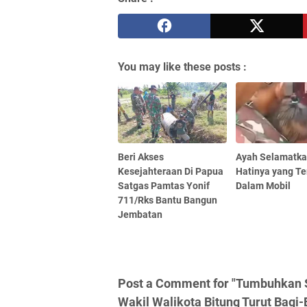
You may like these posts :
Beri Akses
Ayah Selamatka
Kesejahteraan Di Papua
Hatinya yang Te
Satgas Pamtas Yonif
Dalam Mobil
711/Rks Bantu Bangun
Jembatan
Post a Comment for "Tumbuhkan 
Wakil Walikota Bitung Turut Bagi-