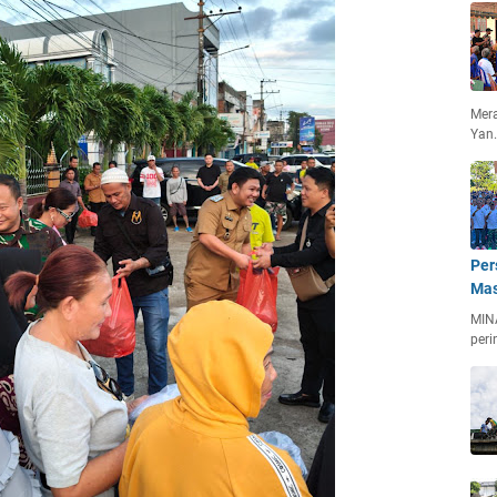
Mera
Yan
Per
Mas
MIN
peri