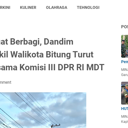
RKINI
KULINER
OLAHRAGA
TEHNOLOGI
PO
t Berbagi, Dandim
il Walikota Bitung Turut
Pen
rsama Komisi III DPR RI MDT
MIN
Garu
omment
HUT
MIN
Kapt