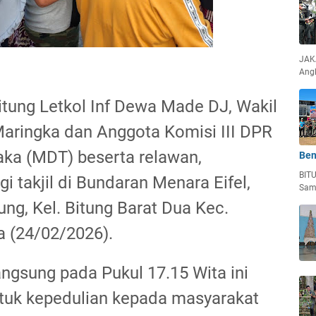
JAKA
Ang
ung Letkol Inf Dewa Made DJ, Wakil
Maringka dan Anggota Komisi III DPR
aka (MDT) beserta relawan,
Ben
BIT
i takjil di Bundaran Menara Eifel,
Sam
ng, Kel. Bitung Barat Dua Kec.
a (24/02/2026).
angsung pada Pukul 17.15 Wita ini
tuk kepedulian kepada masyarakat