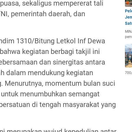
puasa, sekaligus mempererat tali
Pel
TNI, pemerintah daerah, dan
Jem
Sat
MIN
pem
ndim 1310/Bitung Letkol Inf Dewa
hwa kegiatan berbagi takjil ini
ebersamaan dan sinergitas antara
ah dalam mendukung kegiatan
700
g. Menurutnya, momentum bulan suci
at untuk menumbuhkan semangat
persatuan di tengah masyarakat yang
l ini merupakan wujud kepedulian antar