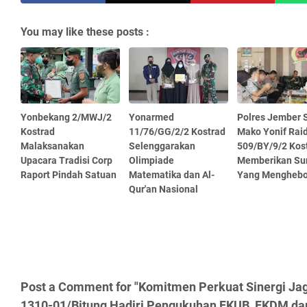
You may like these posts :
Yonbekang 2/MWJ/2
Yonarmed
Polres Jember 
Kostrad
11/76/GG/2/2 Kostrad
Mako Yonif Rai
Malaksanakan
Selenggarakan
509/BY/9/2 Kos
Upacara Tradisi Corp
Olimpiade
Memberikan Sur
Raport Pindah Satuan
Matematika dan Al-
Yang Mengheb
Qur'an Nasional
Post a Comment for "Komitmen Perkuat Sinergi Ja
1310-01/Bitung Hadiri Pengukuhan FKUB, FKDM da