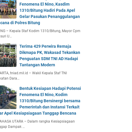
Fenomena El Nino, Kasdim
1310/Bitung Hadiri Pada Apel
Gelar Pasukan Penanggulangan
cana di Polres Bitung
UNG – Kepala Staf Kodim 1310/Bitung, Mayor Cpm
suri U…
Terima 429 Perwira Remaja
Dikmapa PK, Wakasad Tekankan
Penguatan SDM TNI AD Hadapi
Tantangan Modern
RTA, tniad.mil.id – Wakil Kepala Staf TNI
katan Dara…
Bentuk Kesiapan Hadapi Potensi
Fenomena El Nino, Kodim
1310/Bitung Bersinergi bersama
Pemerintah dan Instansi Terkait
ar Apel Kesiapsiagaan Tanggap Bencana
AHASA UTARA – Dalam rangka Kesiapsiagaan
ggap Dampak …