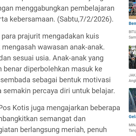
engan menggabungkan pembelajaran
rta kebersamaan. (Sabtu,7/2/2026).
Ben
BIT
para prajurit mengadakan kuis
Sam
 mengasah wawasan anak-anak.
dan sesuai usia. Anak-anak yang
benar diperbolehkan masuk ke
JAKA
embada sebagai bentuk motivasi
Ang
 semakin percaya diri untuk belajar.
 Pos Kotis juga mengajarkan beberapa
Gel
embangkitkan semangat dan
MIN
iatan berlangsung meriah, penuh
Tan