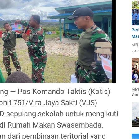
Per
Mas
MIN
peri
ang — Pos Komando Taktis (Kotis)
Mera
Yan
if 751/Vira Jaya Sakti (VJS)
 sepulang sekolah untuk mengikuti
 di Rumah Makan Swasembada.
an dari pembinaan teritorial yang