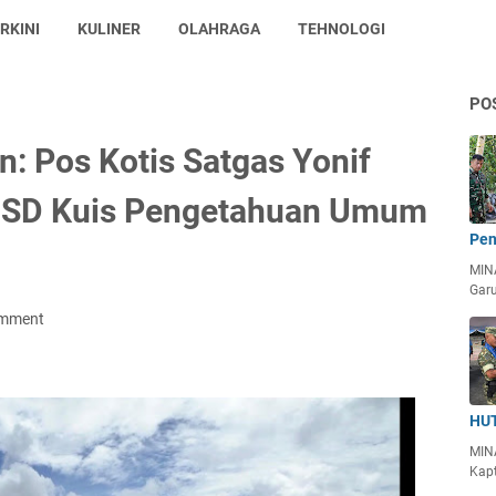
RKINI
KULINER
OLAHRAGA
TEHNOLOGI
PO
n: Pos Kotis Satgas Yonif
a SD Kuis Pengetahuan Umum
Pen
MIN
Garu
omment
HUT
MIN
Kapt