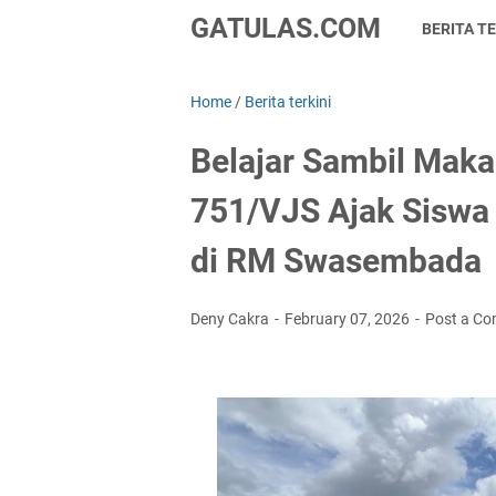
GATULAS.COM
BERITA TE
Home
/
Berita terkini
Belajar Sambil Maka
751/VJS Ajak Sisw
di RM Swasembada
Deny Cakra
February 07, 2026
Post a C