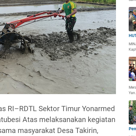
HUT
MIN
Kapt
Mera
Yan
as RI–RDTL Sektor Timur Yonarmed
atubesi Atas melaksanakan kegiatan
sama masyarakat Desa Takirin,
Pen