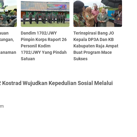
auan
Dandim 1702/JWY
Terinspirasi Bang JO
kungan,
Pimpin Korps Raport 26
Kepala DP3A Dan KB
Personil Kodim
Kabupaten Raja Ampat
nanaman
1702/JWY Yang Pindah
Buat Program Mace
Satuan
Sukses
 Kostrad Wujudkan Kepedulian Sosial Melalui
om