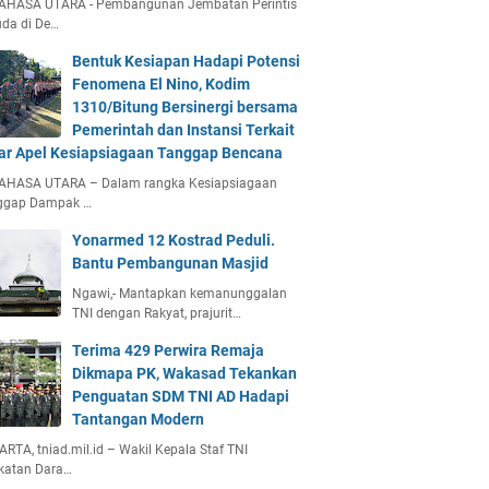
AHASA UTARA - Pembangunan Jembatan Perintis
da di De…
Bentuk Kesiapan Hadapi Potensi
Fenomena El Nino, Kodim
1310/Bitung Bersinergi bersama
Pemerintah dan Instansi Terkait
ar Apel Kesiapsiagaan Tanggap Bencana
AHASA UTARA – Dalam rangka Kesiapsiagaan
ggap Dampak …
Yonarmed 12 Kostrad Peduli.
Bantu Pembangunan Masjid
Ngawi,- Mantapkan kemanunggalan
TNI dengan Rakyat, prajurit…
Terima 429 Perwira Remaja
Dikmapa PK, Wakasad Tekankan
Penguatan SDM TNI AD Hadapi
Tantangan Modern
RTA, tniad.mil.id – Wakil Kepala Staf TNI
katan Dara…