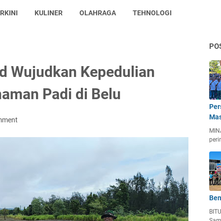
RKINI
KULINER
OLAHRAGA
TEHNOLOGI
PO
d Wujudkan Kepedulian
naman Padi di Belu
Per
Mas
mment
MIN
peri
Ben
BIT
Sam