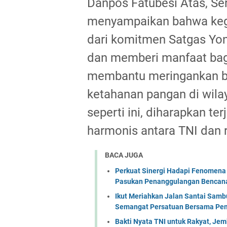
Danpos Fatubesi Atas, Se
menyampaikan bahwa kegi
dari komitmen Satgas Yon
dan memberi manfaat bagi
membantu meringankan b
ketahanan pangan di wila
seperti ini, diharapkan t
harmonis antara TNI dan r
BACA JUGA
Perkuat Sinergi Hadapi Fenomena 
Pasukan Penanggulangan Bencana 
Ikut Meriahkan Jalan Santai Sam
Semangat Persatuan Bersama Pem
Bakti Nyata TNI untuk Rakyat, Je