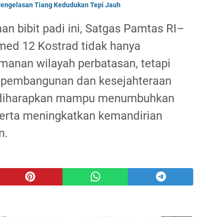
engelasan Tiang Kedudukan Tepi Jauh
n bibit padi ini, Satgas Pamtas RI–
med 12 Kostrad tidak hanya
anan wilayah perbatasan, tetapi
m pembangunan dan kesejahteraan
i diharapkan mampu menumbuhkan
rta meningkatkan kemandirian
n.