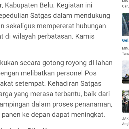
MIN
, Kabupaten Belu. Kegiatan ini
Garu
epedulian Satgas dalam mendukung
n sekaligus mempererat hubungan
t di wilayah perbatasan. Kamis
Gel
MIN
Tan
akukan secara gotong royong di lahan
dengan melibatkan personel Pos
akat setempat. Kehadiran Satgas
rga yang merasa terbantu, baik dari
dampingan dalam proses penanaman,
l panen ke depan dapat meningkat.
JAKA
Ang