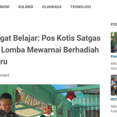
RKINI
KULINER
OLAHRAGA
TEHNOLOGI
PO
t Belajar: Pos Kotis Satgas
r Lomba Mewarnai Berhadiah
Pen
ru
MIN
Garu
mment
HUT
MIN
Kapt