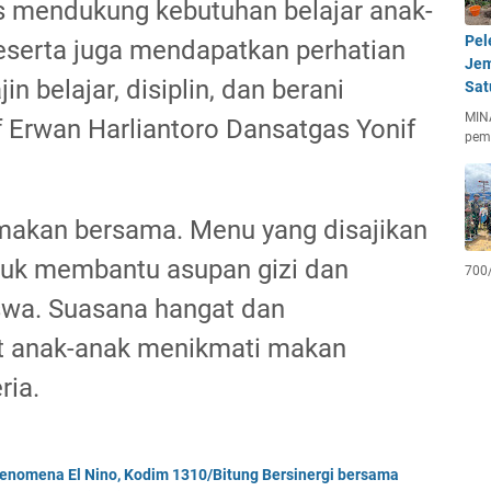
us mendukung kebutuhan belajar anak-
Pel
 peserta juga mendapatkan perhatian
Jem
in belajar, disiplin, dan berani
Sat
MIN
Inf Erwan Harliantoro Dansatgas Yonif
pem
makan bersama. Menu yang disajikan
ntuk membantu asupan gizi dan
700
wa. Suasana hangat dan
t anak-anak menikmati makan
ria.
enomena El Nino, Kodim 1310/Bitung Bersinergi bersama