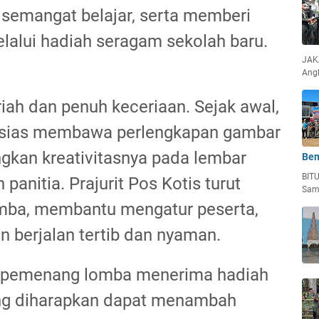
 semangat belajar, serta memberi
lalui hadiah seragam sekolah baru.
JAKA
Ang
iah dan penuh keceriaan. Sejak awal,
usias membawa perlengkapan gambar
kan kreativitasnya pada lembar
Ben
BIT
anitia. Prajurit Pos Kotis turut
Sam
mba, membantu mengatur peserta,
n berjalan tertib dan nyaman.
i, pemenang lomba menerima hadiah
ng diharapkan dapat menambah