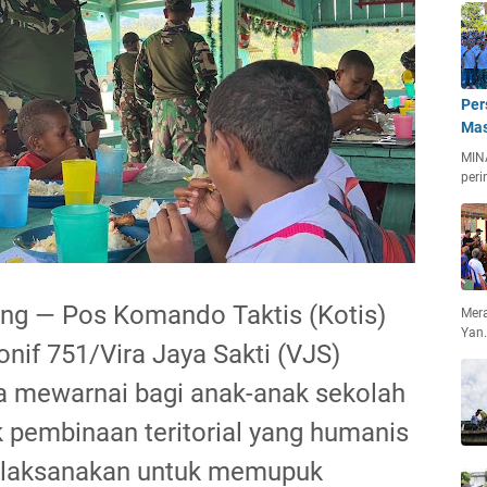
Per
Mas
MIN
peri
ang — Pos Komando Taktis (Kotis)
Mera
Yan
if 751/Vira Jaya Sakti (VJS)
a mewarnai bagi anak-anak sekolah
k pembinaan teritorial yang humanis
dilaksanakan untuk memupuk