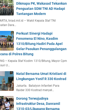
Dikmapa PK, Wakasad Tekankan
Penguatan SDM TNI AD Hadapi
Tantangan Modern
RTA, tniad.mil.id – Wakil Kepala Staf TNI
katan Dara…
Perkuat Sinergi Hadapi
Fenomena El Nino, Kasdim
1310/Bitung Hadiri Pada Apel
Gelar Pasukan Penanggulangan
cana di Polres Bitung
UNG – Kepala Staf Kodim 1310/Bitung, Mayor Cpm
suri U…
Natal Bersama Umat Kristiani di
Lingkungan Yonif R 330 Kostrad
Jakarta. Batalyon Infanteri Para
Raider 330 Kostrad menyel…
Dorong Terwujudnya
Infrastruktur Desa, Danramil
1310-03/Likupang Bersama