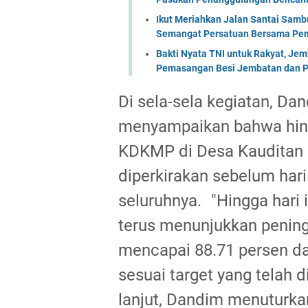
Ikut Meriahkan Jalan Santai Sam
Semangat Persatuan Bersama Pem
Bakti Nyata TNI untuk Rakyat, Je
Pemasangan Besi Jembatan dan P
Di sela-sela kegiatan, D
menyampaikan bahwa hing
KDKMP di Desa Kauditan 
diperkirakan sebelum har
seluruhnya. ‎"Hingga har
terus menunjukkan peningk
mencapai 88.71 persen da
sesuai target yang telah d
lanjut, Dandim menutur