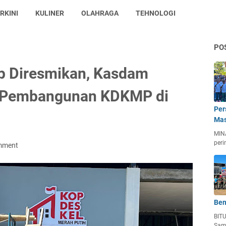
RKINI
KULINER
OLAHRAGA
TEHNOLOGI
PO
p Diresmikan, Kasdam
u Pembangunan KDKMP di
Per
Mas
MIN
peri
mment
Ben
BIT
Sam