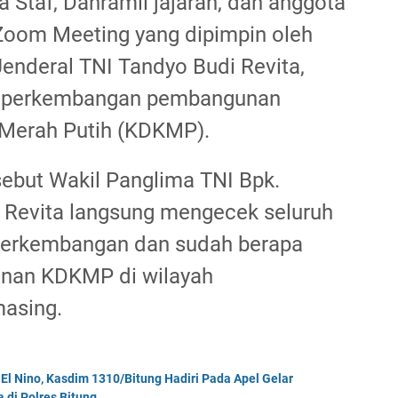
 Staf, Danramil jajaran, dan anggota
i Zoom Meeting yang dipimpin oleh
Jenderal TNI Tandyo Budi Revita,
n perkembangan pembangunan
 Merah Putih (KDKMP).
ebut Wakil Panglima TNI Bpk.
 Revita langsung mengecek seluruh
perkembangan dan sudah berapa
unan KDKMP di wilayah
asing.
El Nino, Kasdim 1310/Bitung Hadiri Pada Apel Gelar
di Polres Bitung