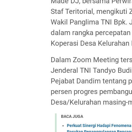
Made DJ, bersama Perwira
Staf Teritorial, mengikut
Wakil Panglima TNI Bpk. 
dalam rangka percepata
Koperasi Desa Kelurahan
Dalam Zoom Meeting ters
Jenderal TNI Tandyo Budi
Pejabat Dandim tentang 
persen progres pembang
Desa/Kelurahan masing-m
BACA JUGA
Perkuat Sinergi Hadapi Fenomena 
Pasukan Penanggulangan Bencana 