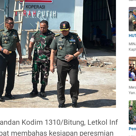
HUT
MIN
Kapt
Mera
Yan
dan Kodim 1310/Bitung, Letkol Inf
Pen
apat membahas kesiapan peresmian