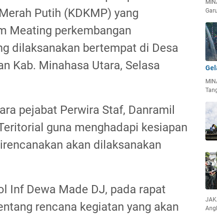
MIN
 Merah Putih (KDKMP) yang
Garu
om Meating perkembangan
 dilaksanakan bertempat di Desa
an Kab. Minahasa Utara, Selasa
Gel
MIN
Tan
para pejabat Perwira Staf, Danramil
 Teritorial guna menghadapi kesiapan
rencanakan akan dilaksanakan
l Inf Dewa Made DJ, pada rapat
JAKA
entang rencana kegiatan yang akan
Ang