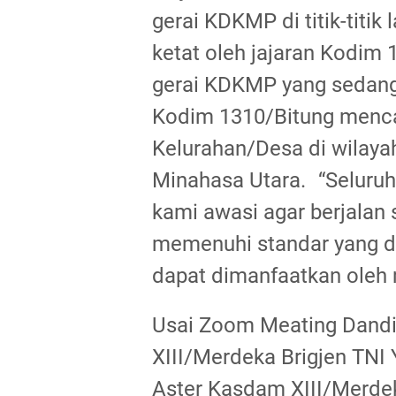
gerai KDKMP di titik-titik
ketat oleh jajaran Kodim 
gerai KDKMP yang sedang
Kodim 1310/Bitung mencap
Kelurahan/Desa di wilaya
Minahasa Utara. ‎“Selur
kami awasi agar berjalan 
memenuhi standar yang di
dapat dimanfaatkan oleh 
Usai Zoom Meating Dand
XIII/Merdeka Brigjen TNI Y
Aster Kasdam XIII/Merdeka 