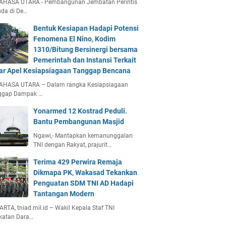
AHASA UTARA - Pembangunan Jembatan Perintis
da di De…
Bentuk Kesiapan Hadapi Potensi
Fenomena El Nino, Kodim
1310/Bitung Bersinergi bersama
Pemerintah dan Instansi Terkait
ar Apel Kesiapsiagaan Tanggap Bencana
AHASA UTARA – Dalam rangka Kesiapsiagaan
ggap Dampak …
Yonarmed 12 Kostrad Peduli.
Bantu Pembangunan Masjid
Ngawi,- Mantapkan kemanunggalan
TNI dengan Rakyat, prajurit…
Terima 429 Perwira Remaja
Dikmapa PK, Wakasad Tekankan
Penguatan SDM TNI AD Hadapi
Tantangan Modern
RTA, tniad.mil.id – Wakil Kepala Staf TNI
katan Dara…