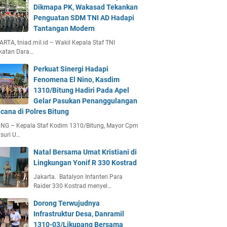
Dikmapa PK, Wakasad Tekankan
Penguatan SDM TNI AD Hadapi
Tantangan Modern
RTA, tniad.mil.id – Wakil Kepala Staf TNI
katan Dara…
Perkuat Sinergi Hadapi
Fenomena El Nino, Kasdim
1310/Bitung Hadiri Pada Apel
Gelar Pasukan Penanggulangan
cana di Polres Bitung
UNG – Kepala Staf Kodim 1310/Bitung, Mayor Cpm
suri U…
Natal Bersama Umat Kristiani di
Lingkungan Yonif R 330 Kostrad
Jakarta. Batalyon Infanteri Para
Raider 330 Kostrad menyel…
Dorong Terwujudnya
Infrastruktur Desa, Danramil
1310-03/Likupang Bersama