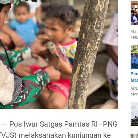
Mera
Yan
Per
Mas
MIN
peri
g — Pos Iwur Satgas Pamtas RI–PNG
i (VJS) melaksanakan kunjungan ke