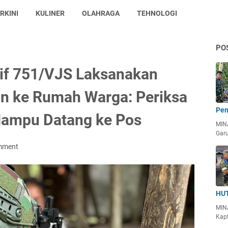
RKINI
KULINER
OLAHRAGA
TEHNOLOGI
PO
nif 751/VJS Laksanakan
n ke Rumah Warga: Periksa
Pen
Mampu Datang ke Pos
MIN
Garu
mment
HUT
MIN
Kapt