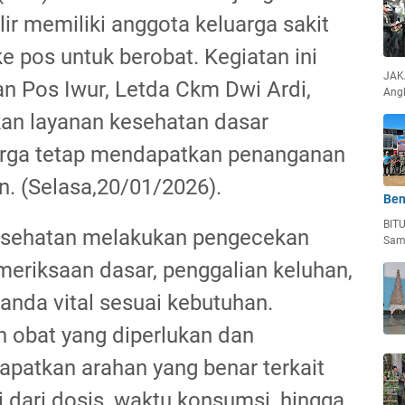
ir memiliki anggota keluarga sakit
e pos untuk berobat. Kegiatan ini
JAKA
n Pos Iwur, Letda Ckm Dwi Ardi,
Ang
an layanan kesehatan dasar
rga tetap mendapatkan penanganan
n. (Selasa,20/01/2026).
Ben
BIT
 kesehatan melakukan pengecekan
Sam
meriksaan dasar, penggalian keluhan,
anda vital sesuai kebutuhan.
 obat yang diperlukan dan
patkan arahan yang benar terkait
dari dosis, waktu konsumsi, hingga