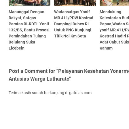
Manunggal Dengan
Wadansatgas Yonif
Mendukung
Rakyat, Satgas
MR 411/PDW Kostrad
Kelestarian Bu
Pamtas RI-RDTL Yonif
Dampingi Dubes RI
Papua,Wadan S
132/BS, Bantu Prosesi
Untuk PNG Kunjungi
yonif MR 411/
Pemindahan Tulang
Titik Nol Km Sota
Kostrad Hadiri 
Belulang Suku
Adat Cabut Suk
Licebein
Kanum
Post a Comment for "Pelayanan Kesehatan Yonarm
Antusias Warga Lutharato"
Terima kasih sudah berkunjung di gatulas.com