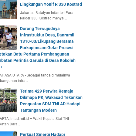
Lingkungan Yonif R 330 Kostrad
Jakarta. Batalyon Infanteri Para
Raider 330 Kostrad menyel…
Dorong Terwujudnya
Infrastruktur Desa, Danramil
1310-03/Likupang Bersama
Forkopimcam Gelar Prosesi
etakan Batu Pertama Pembangunan
batan Perintis Garuda di Desa Kokoleh
u
AHASA UTARA - Sebagai tanda dimulainya
bangunan infra…
Terima 429 Perwira Remaja
Dikmapa PK, Wakasad Tekankan
Penguatan SDM TNI AD Hadapi
Tantangan Modern
RTA, tniad.mil.id – Wakil Kepala Staf TNI
katan Dara…
Perkuat Sinergi Hadapi