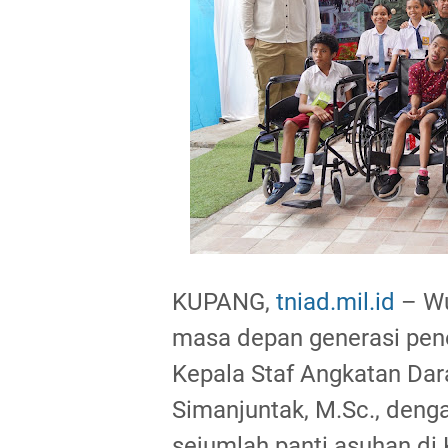
KUPANG,
tniad.mil.id
– Wu
masa depan generasi pene
Kepala Staf Angkatan Dar
Simanjuntak, M.Sc., deng
sejumlah panti asuhan di