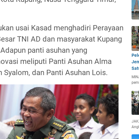
kukan usai Kasad menghadiri Perayaan
Besar TNI AD dan masyarakat Kupang
 Adapun panti asuhan yang
Pel
ovasi meliputi Panti Asuhan Alma
Jem
Sat
n Syalom, dan Panti Asuhan Lois.
MIN
pem
JAKA
Ang