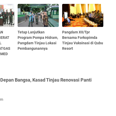
AN
Tetap Lanjutkan
Pangdam XII/Tpr
BERAT
Program Pompa Hidram,
Bersama Forkopimda
L
Pangdam Tinjau Lokasi
Tinjau Vaksinasi di Qubu
ATGAS
Pembangunannya
Resort
RMED
 Depan Bangsa, Kasad Tinjau Renovasi Panti
om