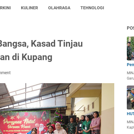
RKINI
KULINER
OLAHRAGA
TEHNOLOGI
PO
Bangsa, Kasad Tinjau
han di Kupang
Pen
mment
MIN
Garu
HUT
MIN
Kapt