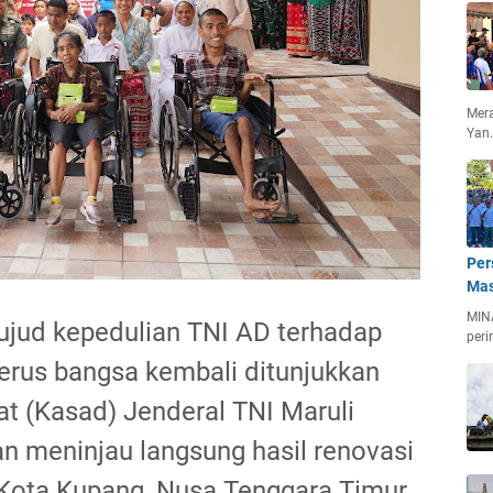
Mera
Yan
Per
Mas
MIN
jud kepedulian TNI AD terhadap
peri
rus bangsa kembali ditunjukkan
at (Kasad) Jenderal TNI Maruli
an meninjau langsung hasil renovasi
 Kota Kupang, Nusa Tenggara Timur,