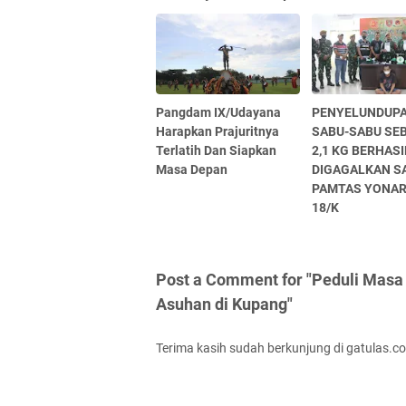
Pangdam IX/Udayana
PENYELUNDUP
Harapkan Prajuritnya
SABU-SABU SE
Terlatih Dan Siapkan
2,1 KG BERHASI
Masa Depan
DIGAGALKAN S
PAMTAS YONA
18/K
Post a Comment for "Peduli Masa
Asuhan di Kupang"
Terima kasih sudah berkunjung di gatulas.c