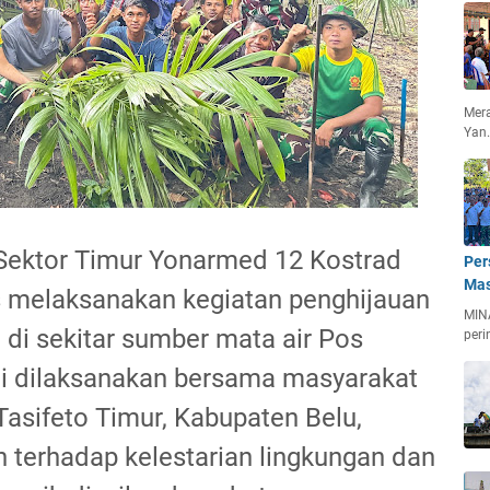
Mera
Yan
ektor Timur Yonarmed 12 Kostrad
Per
Mas
s melaksanakan kegiatan penghijauan
MIN
i sekitar sumber mata air Pos
peri
ini dilaksanakan bersama masyarakat
asifeto Timur, Kabupaten Belu,
n terhadap kelestarian lingkungan dan