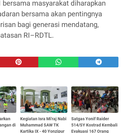
I bersama masyarakat diharapkan
daran bersama akan pentingnya
isan bagi generasi mendatang,
batasan RI–RDTL.
barkan
Kegiatan Isra Mi'raj Nabi
Satgas Yonif Raider
angan di
Muhammad SAW TK
514/SY Kostrad Kembali
Kartika IX - 40 Yonzipur
Evakuasi 167 Orang