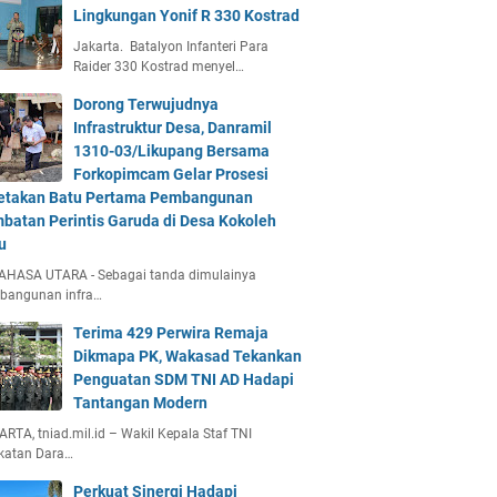
Lingkungan Yonif R 330 Kostrad
Jakarta. Batalyon Infanteri Para
Raider 330 Kostrad menyel…
Dorong Terwujudnya
Infrastruktur Desa, Danramil
1310-03/Likupang Bersama
Forkopimcam Gelar Prosesi
etakan Batu Pertama Pembangunan
batan Perintis Garuda di Desa Kokoleh
u
AHASA UTARA - Sebagai tanda dimulainya
bangunan infra…
Terima 429 Perwira Remaja
Dikmapa PK, Wakasad Tekankan
Penguatan SDM TNI AD Hadapi
Tantangan Modern
RTA, tniad.mil.id – Wakil Kepala Staf TNI
katan Dara…
Perkuat Sinergi Hadapi