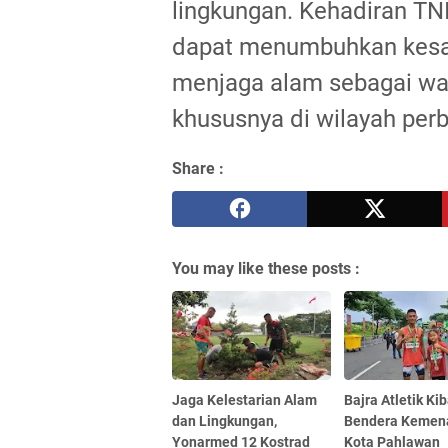
lingkungan. Kehadiran TN
dapat menumbuhkan kesa
menjaga alam sebagai war
khususnya di wilayah per
Share :
You may like these posts :
Jaga Kelestarian Alam
Bajra Atletik Ki
dan Lingkungan,
Bendera Kemen
Yonarmed 12 Kostrad
Kota Pahlawan