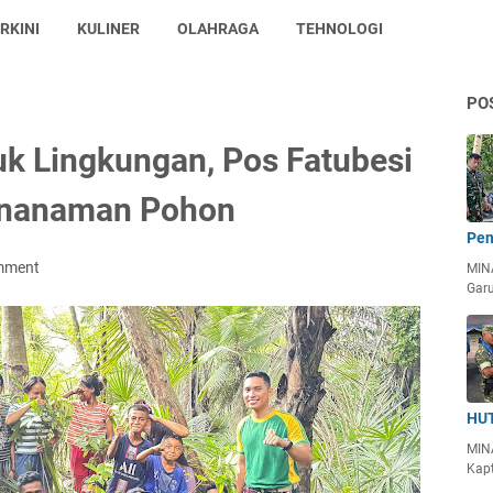
RKINI
KULINER
OLAHRAGA
TEHNOLOGI
PO
uk Lingkungan, Pos Fatubesi
enanaman Pohon
Pen
mment
MIN
Garu
HUT
MIN
Kapt