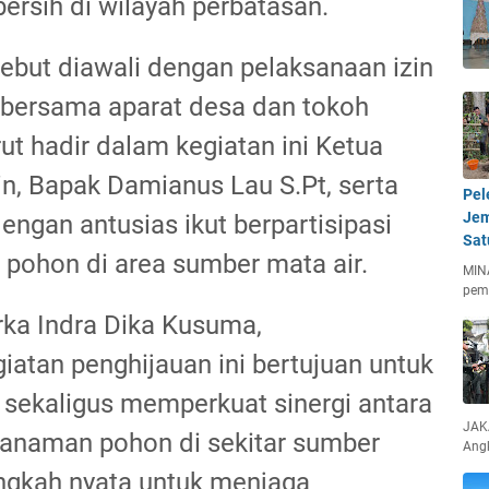
bersih di wilayah perbatasan.
ebut diawali dengan pelaksanaan izin
i bersama aparat desa dan tokoh
t hadir dalam kegiatan ini Ketua
in, Bapak Damianus Lau S.Pt, serta
Pel
Jem
engan antusias ikut berpartisipasi
Sat
pohon di area sumber mata air.
MIN
pem
rka Indra Dika Kusuma,
tan penghijauan ini bertujuan untuk
 sekaligus memperkuat sinergi antara
JAKA
nanaman pohon di sekitar sumber
Ang
angkah nyata untuk menjaga