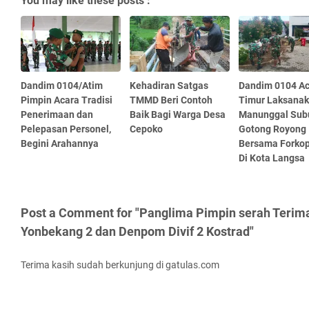
You may like these posts :
Dandim 0104/Atim
Kehadiran Satgas
Dandim 0104 A
Pimpin Acara Tradisi
TMMD Beri Contoh
Timur Laksana
Penerimaan dan
Baik Bagi Warga Desa
Manunggal Sub
Pelepasan Personel,
Cepoko
Gotong Royong
Begini Arahannya
Bersama Forko
Di Kota Langsa
Post a Comment for "Panglima Pimpin serah Teri
Yonbekang 2 dan Denpom Divif 2 Kostrad"
Terima kasih sudah berkunjung di gatulas.com