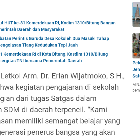
but HUT ke-81 Kemerdekaan RI, Kodim 1310/Bitung Bangun
erintah Daerah dan Masyarakat.
mbatan Perintis Garuda Desa Kokoleh Dua Masuki Tahap
engelasan Tiang Kedudukan Tepi Jauh
Kemerdekaan RI di Kota Bitung, Kasdim 1310/Bitung
nergitas TNI bersama Pemerintah Daerah
Pel
Jem
etkol Arm. Dr. Erlan Wijatmoko, S.H.,
Sat
MIN
wa kegiatan pengajaran di sekolah
pem
ian dari tugas Satgas dalam
DM di daerah terpencil. “Kami
asan memiliki semangat belajar yang
 generasi penerus bangsa yang akan