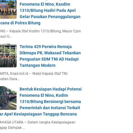
Fenomena El Nino, Kasdim
1310/Bitung Hadiri Pada Apel
Gelar Pasukan Penanggulangan
cana di Polres Bitung
UNG – Kepala Staf Kodim 1310/Bitung, Mayor Cpm
suri U…
Terima 429 Perwira Remaja
Dikmapa PK, Wakasad Tekankan
Penguatan SDM TNI AD Hadapi
Tantangan Modern
RTA, tniad.mil.id – Wakil Kepala Staf TNI
katan Dara…
Bentuk Kesiapan Hadapi Potensi
Fenomena El Nino, Kodim
1310/Bitung Bersinergi bersama
Pemerintah dan Instansi Terkait
ar Apel Kesiapsiagaan Tanggap Bencana
AHASA UTARA – Dalam rangka Kesiapsiagaan
ggap Dampak …