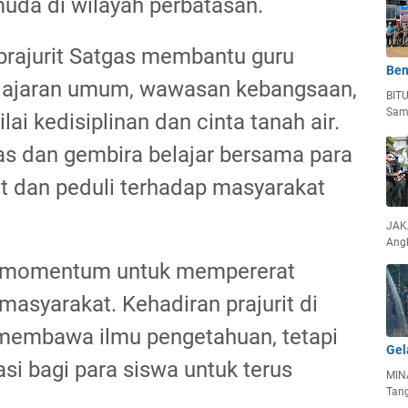
uda di wilayah perbatasan.
 prajurit Satgas membantu guru
Ben
lajaran umum, wawasan kebangsaan,
BIT
Sam
ai kedisiplinan dan cinta tanah air.
s dan gembira belajar bersama para
kat dan peduli terhadap masyarakat
JAKA
Ang
di momentum untuk mempererat
asyarakat. Kehadiran prajurit di
 membawa ilmu pengetahuan, tetapi
Gel
si bagi para siswa untuk terus
MIN
Tan