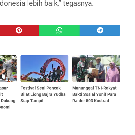
nesia lebih baik,” tegasnya.
asar
Festival Seni Pencak
Manunggal TNI-Rakyat
it
Silat Liong Bajra Yudha
Bakti Sosial Yonif Para
 Dukung
Siap Tampil
Raider 503 Kostrad
onomi