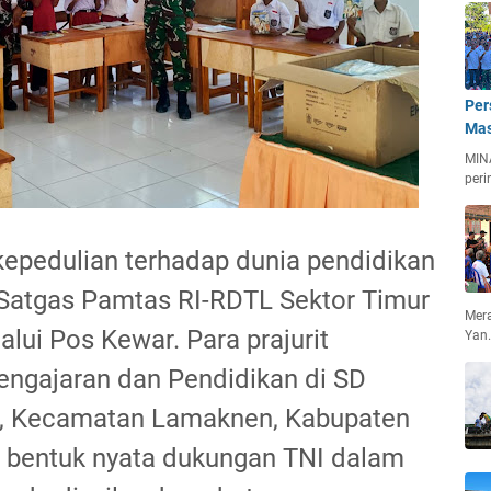
Per
Mas
MIN
peri
kepedulian terhadap dunia pendidikan
 Satgas Pamtas RI-RDTL Sektor Timur
Mera
lui Pos Kewar. Para prajurit
Yan
engajaran dan Pendidikan di SD
r, Kecamatan Lamaknen, Kabupaten
di bentuk nyata dukungan TNI dalam