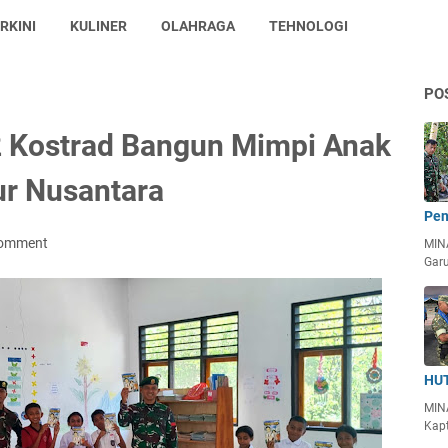
RKINI
KULINER
OLAHRAGA
TEHNOLOGI
PO
 Kostrad Bangun Mimpi Anak
ur Nusantara
Pen
Comment
MIN
Garu
HUT
MIN
Kapt